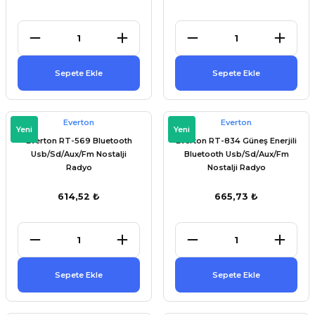
et
Sepete Ekle
Sepete Ekle
törü
Everton
Everton
Yeni
Yeni
Everton RT-569 Bluetooth
Everton RT-834 Güneş Enerjili
tucu
Usb/Sd/Aux/Fm Nostalji
Bluetooth Usb/Sd/Aux/Fm
Radyo
Nostalji Radyo
614,52 ₺
665,73 ₺
Çevirici
Sepete Ekle
Sepete Ekle