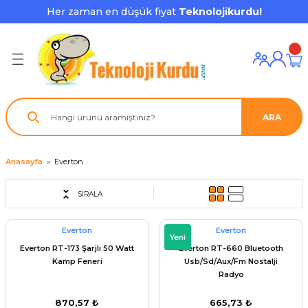
Her zaman en düşük fiyat
Teknolojikurdu!
Geri Dön
Geri Dön
Geri Dön
Geri Dön
Geri Dön
Geri Dön
Geri Dön
ı ve Ekipmanları
ve Çevre Birimleri
a Grubu
r
nu Aksesuarları
le
latmalar
ştürücü
ARA
su
rı
klar
 Ekipmanları
ofonları
lık
aptör
Anasayfa
Everton
nda
ları
lık
j Cihazı / Powerbank
SIRALA
ör
aklık
ları
Everton
Everton
Yeni
Everton RT-173 Şarjlı 50 Watt
Everton RT-660 Bluetooth
tör - Çoğaltıcı
kları
Kamp Feneri
Usb/Sd/Aux/Fm Nostalji
Radyo
nda Gözü
870,57 ₺
665,73 ₺