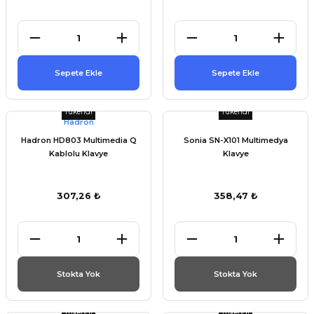
et
Sepete Ekle
Sepete Ekle
Tükendi
Tükendi
törü
Hadron
Hadron HD803 Multimedia Q
Sonia SN-X101 Multimedya
tucu
Kablolu Klavye
Klavye
307,26 ₺
358,47 ₺
Çevirici
Stokta Yok
Stokta Yok
Tükendi
Tükendi