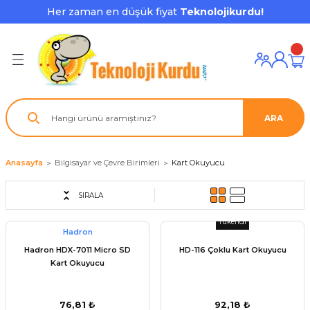
Her zaman en düşük fiyat
Teknolojikurdu!
Geri Dön
Geri Dön
Geri Dön
Geri Dön
Geri Dön
Geri Dön
Geri Dön
ı ve Ekipmanları
ve Çevre Birimleri
a Grubu
r
nu Aksesuarları
le
latmalar
ştürücü
ARA
su
rı
klar
 Ekipmanları
ofonları
lık
aptör
Anasayfa
Bilgisayar ve Çevre Birimleri
Kart Okuyucu
nda
ları
lık
j Cihazı / Powerbank
SIRALA
Tükendi
ör
aklık
ları
Hadron
Hadron HDX-7011 Micro SD
HD-116 Çoklu Kart Okuyucu
tör - Çoğaltıcı
kları
Kart Okuyucu
nda Gözü
76,81 ₺
92,18 ₺