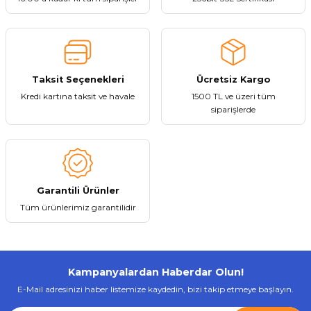
et
Taksit Seçenekleri
Ücretsiz Kargo
Kredi kartına taksit ve havale
1500 TL ve üzeri tüm
siparişlerde
törü
tucu
Garantili Ürünler
Tüm ürünlerimiz garantilidir
Çevirici
Kampanyalardan Haberdar Olun!
E-Mail adresinizi haber listemize kaydedin, bizi takip etmeye başlayın.