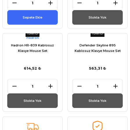
et
Sepete Ekle
Stokta Yok
Tükendi
Tükendi
Hadron
Hadron HR-839 Kablosuz
Defender Skyline 895
törü
Klavye Mouse Set
Kablosuz Klavye Mouse Set
tucu
614,52 ₺
563,31 ₺
Çevirici
Stokta Yok
Stokta Yok