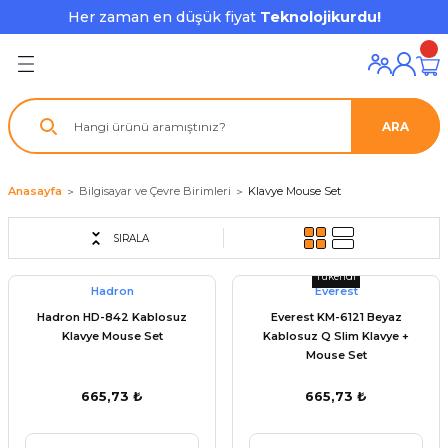
Her zaman en düşük fiyat
Teknolojikurdu!
Geri Dön
Geri Dön
Geri Dön
Geri Dön
Geri Dön
Geri Dön
Geri Dön
ı ve Ekipmanları
ve Çevre Birimleri
a Grubu
r
nu Aksesuarları
ARA
le
latmalar
ştürücü
su
rı
klar
Anasayfa
Bilgisayar ve Çevre Birimleri
Klavye Mouse Set
 Ekipmanları
ofonları
lık
aptör
SIRALA
nda
ları
lık
j Cihazı / Powerbank
Tükendi
Hadron
Everest
Hadron HD-842 Kablosuz
Everest KM-6121 Beyaz
ör
aklık
ları
Klavye Mouse Set
Kablosuz Q Slim Klavye +
Mouse Set
tör - Çoğaltıcı
kları
665,73 ₺
665,73 ₺
nda Gözü