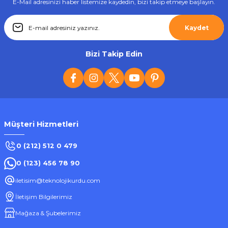
E-Mail adresinizi haber listemize kaydedin, bizi takip etmeye başlayın.
Tükendi
Kaydet
Everton
Everton RT-891 Bluetooth Usb/Sd/Aux/Fm Radyo Ses Bombası
Bizi Takip Edin
358,47 ₺
Müşteri Hizmetleri
Stokta Yok
0 (212) 512 0 479
0 (123) 456 78 90
Tükendi
iletisim@teknolojikurdu.com
Everton
İletişim Bilgilerimiz
Everton RT-896 Bluetooth Usb/Sd/Aux/Fm Radyo Ses Bombası
Mağaza & Şubelerimiz