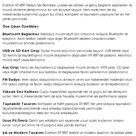
Everton RT-897 Radyo Ses Bombası, yüksek ses kalitesi ve geniş bağlantı seçenekleri ile
müzik dinleme deneyiminizi bir üst seviyeye taşıyor. Hem evde hem de dış
mekanlarda kullanıma uygun bu cihaz, kompakt ve taşınabilir yapısıyla her an her
yerde yanınızda.
Öne Çıkan Özellikler:
Bluetooth Bağlantısı:
Kablosuz müzik keyfi için cihazınızı kolayca Bluetooth ile
eşleştirin. Akıllı telefon, tablet veya diğer Bluetooth destekli cihazlarınızdan
müziklerinizi anında çalabilirsiniz.
USB ve SD Kart Girişi:
Dijital müzik arşivinizi yanınızda taşıyın. USB bellek veya
SD kartınıza kaydettiğiniz müzik dosyalarını doğrudan RT-897'de çalabilir, kesintisiz
müzik keyfi yaşayabilirsiniz.
Aux Girişi:
Harici ses kaynaklarınızı bağlayarak müzik dinleyin. MP3 çalar, CD çalar
veya diğer cihazlarınızı aux kablosu ile bağlayarak favori şarkılarınızı çalabilirsiniz.
FM Radyo:
Yerel radyo istasyonlarınızı dinleyin ve en son haberlerden haberdar olun.
FM radyo özelliği ile favori radyo istasyonlarını kolayca bulabilir ve dinleyebilirsiniz.
Yüksek Ses Kalitesi:
Güçlü hoparlörleri sayesinde net ve güçlü bir ses deneyimi
sunar. Hem iç mekanlarda hem de açık havada mükemmel ses performansı sağlar.
Taşınabilir Tasarım:
Kompakt ve hafif yapısıyla RT-897, her yere kolayca taşınabilir.
Seyahatlerde, pikniklerde veya arkadaş toplantılarında yanınızda
bulundurabileceğiniz ideal bir müzik arkadaşıdır.
Uzun Pil Ömrü:
Dahili şarj edilebilir pili sayesinde uzun süreli kullanım imkanı
sunar. Uzun pil ömrü ile müziğiniz asla yarıda kalmaz.
Şık ve Modern Tasarım:
Everton RT-897, estetik ve modern tasarımı ile dikkat çeker.