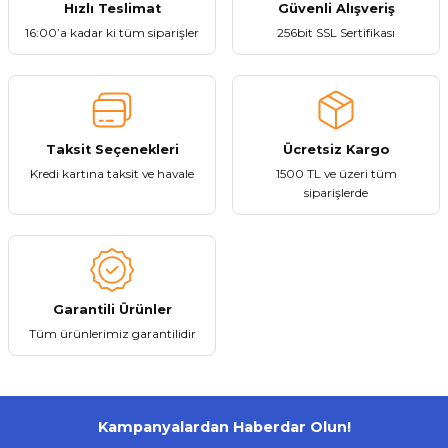
Ürün bilgilerinde hatalar bulunuyor.
Hızlı Teslimat
Güvenli Alışveriş
384,07 ₺
Ürün fiyatı diğer sitelerden daha pahalı.
16:00’a kadar ki tüm siparişler
256bit SSL Sertifikası
Bu ürüne benzer farklı alternatifler olmalı.
Stokta Yok
Taksit Seçenekleri
Ücretsiz Kargo
Kredi kartına taksit ve havale
1500 TL ve üzeri tüm
Gönder
siparişlerde
Tükendi
Everton
Everton RT-869 Güneş Enerjili Bluetooth Usb/Sd/Aux/Fm Radyo Ses Bomb
Garantili Ürünler
384,07 ₺
Tüm ürünlerimiz garantilidir
Kampanyalardan Haberdar Olun!
Stokta Yok