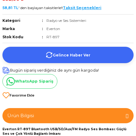
et
58,81 TL
' den başlayan taksitlerle!!
Taksit Seçenekleri
Kategori
Radyo ve Ses Sistemleri
Marka
Everton
Stok Kodu
RT-897
törü
Gelince Haber Ver
tucu
Bugün sipariş verdiğiniz de aynı gün kargoda!
WhatsApp Sipariş
Çevirici
Ürün Bilgisi
Everton RT-897 Bluetooth USB/SD/Aux/FM Radyo Ses Bombası: Güçlü
Ses ve Çok Yönlü Bağlantı İmkanı