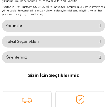
Şık görünümü ile her ortama uyum sağlar ve tarzınızı yansıtır.
Everton RT-897 Bluetooth USB/SD/Aux/FM Radyo Ses Bombası, güçlü ses kalitesi ve çok
yönlü bağlantı seçenekleri ile müzik dinleme deneyiminizi zenginleştirir. Her an her
yerde müzik keyfi için ideal bir seçim.
Yorumlar
Taksit Seçenekleri
Bu ürüne ilk yorumu siz yapın!
Önerileriniz
Yorum Yaz
Bu ürünün fiyat bilgisi, resim, ürün açıklamalarında ve diğer
konularda yetersiz gördüğünüz noktaları öneri formunu kullanarak
Sizin İçin Seçtiklerimiz
tarafımıza iletebilirsiniz.
Görüş ve önerileriniz için teşekkür ederiz.
Tükendi
Everton
Everton RT-808 Bluetooth Usb/Sd/Aux/Fm Radyo Ses Bombası
Ürün resmi kalitesiz, bozuk veya görüntülenemiyor.
Ürün açıklamasında eksik bilgiler bulunuyor.