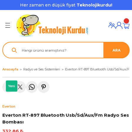
Her zaman en düşük fiyat
Teknolojikurdu!
Geri Dön
Geri Dön
Geri Dön
Geri Dön
Geri Dön
Geri Dön
Geri Dön
ı ve Ekipmanları
ve Çevre Birimleri
a Grubu
r
nu Aksesuarları
le
latmalar
ştürücü
ARA
su
rı
klar
 Ekipmanları
ofonları
lık
aptör
Anasayfa
Radyo ve Ses Sistemleri
Everton RT-897 Bluetooth Usb/Sd/Aux/F
nda
ları
lık
j Cihazı / Powerbank
Yeni
ör
aklık
ları
Everton
tör - Çoğaltıcı
kları
Everton RT-897 Bluetooth Usb/Sd/Aux/Fm Radyo Ses
Bombası
nda Gözü
332,86 ₺