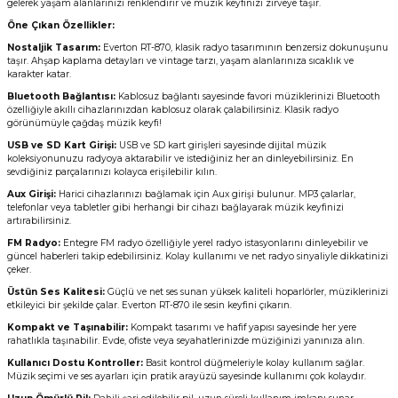
gelerek yaşam alanlarınızı renklendirir ve müzik keyfinizi zirveye taşır.
Öne Çıkan Özellikler:
Nostaljik Tasarım:
Everton RT-870, klasik radyo tasarımının benzersiz dokunuşunu
taşır. Ahşap kaplama detayları ve vintage tarzı, yaşam alanlarınıza sıcaklık ve
karakter katar.
Bluetooth Bağlantısı:
Kablosuz bağlantı sayesinde favori müziklerinizi Bluetooth
özelliğiyle akıllı cihazlarınızdan kablosuz olarak çalabilirsiniz. Klasik radyo
görünümüyle çağdaş müzik keyfi!
USB ve SD Kart Girişi:
USB ve SD kart girişleri sayesinde dijital müzik
koleksiyonunuzu radyoya aktarabilir ve istediğiniz her an dinleyebilirsiniz. En
sevdiğiniz parçalarınızı kolayca erişilebilir kılın.
Aux Girişi:
Harici cihazlarınızı bağlamak için Aux girişi bulunur. MP3 çalarlar,
telefonlar veya tabletler gibi herhangi bir cihazı bağlayarak müzik keyfinizi
artırabilirsiniz.
FM Radyo:
Entegre FM radyo özelliğiyle yerel radyo istasyonlarını dinleyebilir ve
güncel haberleri takip edebilirsiniz. Kolay kullanımı ve net radyo sinyaliyle dikkatinizi
çeker.
Üstün Ses Kalitesi:
Güçlü ve net ses sunan yüksek kaliteli hoparlörler, müziklerinizi
etkileyici bir şekilde çalar. Everton RT-870 ile sesin keyfini çıkarın.
Kompakt ve Taşınabilir:
Kompakt tasarımı ve hafif yapısı sayesinde her yere
rahatlıkla taşınabilir. Evde, ofiste veya seyahatlerinizde müziğinizi yanınıza alın.
Kullanıcı Dostu Kontroller:
Basit kontrol düğmeleriyle kolay kullanım sağlar.
Müzik seçimi ve ses ayarları için pratik arayüzü sayesinde kullanımı çok kolaydır.