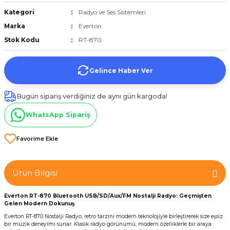
et
Kategori
Radyo ve Ses Sistemleri
Marka
Everton
Stok Kodu
RT-870
Gelince Haber Ver
törü
Bugün sipariş verdiğiniz de aynı gün kargoda!
tucu
WhatsApp Sipariş
Çevirici
Ürün Bilgisi
Everton RT-870 Bluetooth USB/SD/Aux/FM Nostalji Radyo: Geçmişten
Gelen Modern Dokunuş
Everton RT-870 Nostalji Radyo, retro tarzını modern teknolojiyle birleştirerek size eşsiz
bir müzik deneyimi sunar. Klasik radyo görünümü, modern özelliklerle bir araya