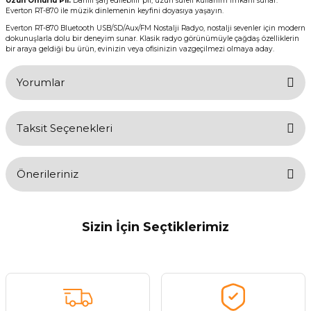
Uzun Ömürlü Pil:
Dahili şarj edilebilir pil, uzun süreli kullanım imkanı sunar.
Everton RT-870 ile müzik dinlemenin keyfini doyasıya yaşayın.
Everton RT-870 Bluetooth USB/SD/Aux/FM Nostalji Radyo, nostalji sevenler için modern
dokunuşlarla dolu bir deneyim sunar. Klasik radyo görünümüyle çağdaş özelliklerin
bir araya geldiği bu ürün, evinizin veya ofisinizin vazgeçilmezi olmaya aday.
Yorumlar
Taksit Seçenekleri
Bu ürüne ilk yorumu siz yapın!
Önerileriniz
Yorum Yaz
Bu ürünün fiyat bilgisi, resim, ürün açıklamalarında ve diğer
konularda yetersiz gördüğünüz noktaları öneri formunu kullanarak
Sizin İçin Seçtiklerimiz
tarafımıza iletebilirsiniz.
Görüş ve önerileriniz için teşekkür ederiz.
Everton
Everton RT-1218 Radyosu
Ürün resmi kalitesiz, bozuk veya görüntülenemiyor.
Ürün açıklamasında eksik bilgiler bulunuyor.