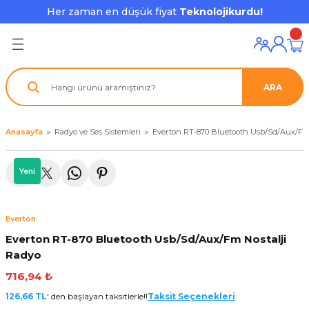
Her zaman en düşük fiyat
Teknolojikurdu!
Geri Dön
Geri Dön
Geri Dön
Geri Dön
Geri Dön
Geri Dön
Geri Dön
ı ve Ekipmanları
ve Çevre Birimleri
a Grubu
r
nu Aksesuarları
ARA
le
latmalar
ştürücü
su
rı
klar
Anasayfa
Radyo ve Ses Sistemleri
Everton RT-870 Bluetooth Usb/Sd/Aux/Fm 
 Ekipmanları
ofonları
lık
aptör
Yeni
nda
ları
lık
j Cihazı / Powerbank
Everton
ör
aklık
ları
Everton RT-870 Bluetooth Usb/Sd/Aux/Fm Nostalji
Radyo
tör - Çoğaltıcı
kları
716,94 ₺
nda Gözü
126,66 TL
' den başlayan taksitlerle!!
Taksit Seçenekleri