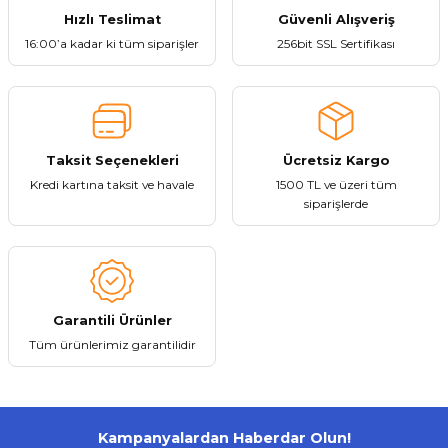
Ürün bilgilerinde hatalar bulunuyor.
Hızlı Teslimat
Güvenli Alışveriş
460,89 ₺
Ürün fiyatı diğer sitelerden daha pahalı.
16:00’a kadar ki tüm siparişler
256bit SSL Sertifikası
Bu ürüne benzer farklı alternatifler olmalı.
Sepete Ekle
Taksit Seçenekleri
Ücretsiz Kargo
Kredi kartına taksit ve havale
1500 TL ve üzeri tüm
Gönder
siparişlerde
Tükendi
Everton
Everton RT-301 Fenerli Bluetooth Usb/Sd/Aux/Fm Nostalji Radyo
Garantili Ürünler
716,94 ₺
Tüm ürünlerimiz garantilidir
Kampanyalardan Haberdar Olun!
Stokta Yok