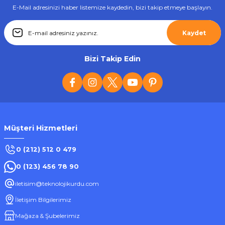
E-Mail adresinizi haber listemize kaydedin, bizi takip etmeye başlayın.
Tükendi
Kaydet
Everton
Everton RT-302 Usb Ve Kart Girişli Şarjlı Bluetoothlu Radyo
Bizi Takip Edin
512,10 ₺
Müşteri Hizmetleri
Stokta Yok
0 (212) 512 0 479
0 (123) 456 78 90
Tükendi
iletisim@teknolojikurdu.com
Everton
İletişim Bilgilerimiz
Everton RT-310 BT Bluetoothlu Şarjlı Usb ve SD Kart Girişli Radyo
Mağaza & Şubelerimiz