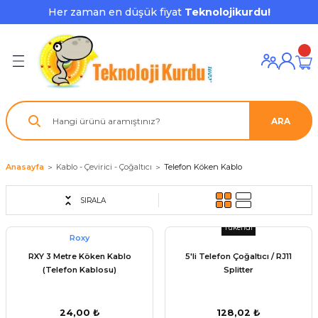
Her zaman en düşük fiyat
Teknolojikurdu!
Geri Dön
Geri Dön
Geri Dön
Geri Dön
Geri Dön
Geri Dön
Geri Dön
ı ve Ekipmanları
ve Çevre Birimleri
a Grubu
r
nu Aksesuarları
le
latmalar
ştürücü
ARA
su
rı
klar
 Ekipmanları
ofonları
lık
aptör
Anasayfa
Kablo - Çevirici - Çoğaltıcı
Telefon Köken Kablo
nda
ları
lık
j Cihazı / Powerbank
SIRALA
Tükendi
ör
aklık
ları
Roxy
RXY 3 Metre Köken Kablo
5'li Telefon Çoğaltıcı / RJ11
tör - Çoğaltıcı
kları
(Telefon Kablosu)
Splitter
nda Gözü
24,00 ₺
128,02 ₺