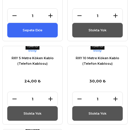
et
Sepete Ekle
Stokta Yok
Tükendi
Tükendi
törü
Roxy
Roxy
RXY 5 Metre Köken Kablo
RXY 10 Metre Köken Kablo
tucu
(Telefon Kablosu)
(Telefon Kablosu)
24,00 ₺
30,00 ₺
Çevirici
Stokta Yok
Stokta Yok
Tükendi