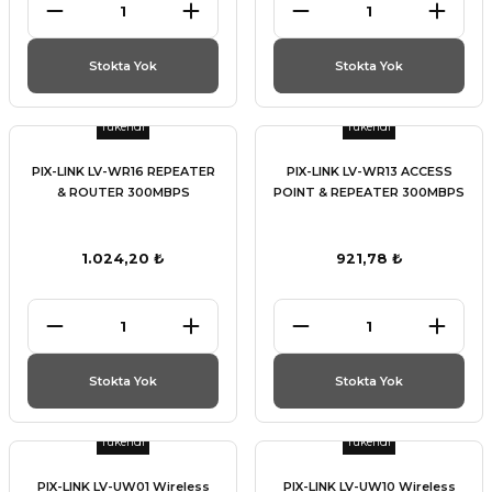
et
Stokta Yok
Stokta Yok
Tükendi
Tükendi
PIX-LINK LV-WR16 REPEATER
PIX-LINK LV-WR13 ACCESS
törü
& ROUTER 300MBPS
POINT & REPEATER 300MBPS
tucu
1.024,20 ₺
921,78 ₺
Çevirici
Stokta Yok
Stokta Yok
Tükendi
Tükendi
PIX-LINK LV-UW01 Wireless
PIX-LINK LV-UW10 Wireless