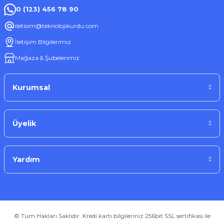
0 (123) 456 78 90
iletisim@teknolojikurdu.com
İletişim Bilgilerimiz
Mağaza & Şubelerimiz
Kurumsal
Üyelik
Yardım
© Tüm Hakları Saklıdır. Kredi kartı bilgileriniz 256bit SSL sertifikası ile