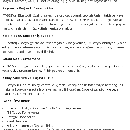
radyo, Bluetooth, USB, SD kart ve Aux girişi gibi çoklu bağlantı seçenekleri sunar.
Kapsamlı Bağlantı Seçenekleri
RT-829'un Bluetooth özelliği sayesinde kablosuz olarak cep telefonları, tabletler veya
bilgisayarlarla kolayca bağlantı kurabilirsiniz. Ayrıca, USB ve SD kart girişleriyle favori
müziklerinizi doğrudan taşınabilir medya cihazlarınızdan çalabilirsiniz. Aux girişi ise
harici cihazlardan müzik dinlemenize olanak tanır.
Klasik Tarz, Modern İşlevsellik
Bu nostaljik radyo, geleneksel tasarımıyla dikkat çekerken, FM radyo fonksiyonuyla da
eski günlerin ruhunu yaşatır. Dahili anteni sayesinde istediğiniz radyo istasyonlarını
kolayca bulabilir ve dinleyebilirsiniz.
Güçlü Ses Performansı
RT-829'un entegre hoparlörleri, güçlü ve net bir ses sağlar, böylece müzik, podcast'ler
veya radyo programları keyifli bir şekilde dinlenebilir.
Kolay Kullanım ve Taşınabilirlik
Bu radyo, kullanımı kolay kontrol düğmeleri ve taşınabilir tasarımıyla herhangi bir
mekana kolayca yerleştirilebilir ve taşınabilirlik sağlar. Evde, ofiste, piknikte veya
plajda kullanım için idealdir.
Genel Özellikler:
Bluetooth, USB, SD Kart ve Aux Bağlantı Seçenekleri
FM Radyo Fonksiyonu
Entegre Hoparlörler
Klasik Tasarım
Kolay Kullanım ve Taşınabilirlik