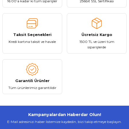
Ürün fiyatı diğer sitelerden daha pahalı.
16:00’a kadar ki tüm siparişler
256bit SSL Sertifikası
Bu ürüne benzer farklı alternatifler olmalı.
Sepete Ekle
Taksit Seçenekleri
Ücretsiz Kargo
Kredi kartına taksit ve havale
1500 TL ve üzeri tüm
Gönder
siparişlerde
Tükendi
Everton
Everton RT-308 Usb Ve Kart Girişli Şarjlı Bluetoothlu Radyo
Garantili Ürünler
563,31 ₺
Tüm ürünlerimiz garantilidir
Kampanyalardan Haberdar Olun!
Stokta Yok
E-Mail adresinizi haber listemize kaydedin, bizi takip etmeye başlayın.