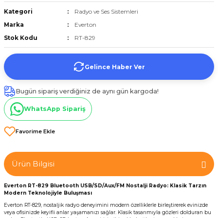
et
Kategori
Radyo ve Ses Sistemleri
Marka
Everton
Stok Kodu
RT-829
Gelince Haber Ver
törü
Bugün sipariş verdiğiniz de aynı gün kargoda!
tucu
WhatsApp Sipariş
Çevirici
Ürün Bilgisi
Everton RT-829 Bluetooth USB/SD/Aux/FM Nostalji Radyo: Klasik Tarzın
Modern Teknolojiyle Buluşması
Everton RT-829, nostaljik radyo deneyimini modern özelliklerle birleştirerek evinizde
veya ofisinizde keyifli anlar yaşamanızı sağlar. Klasik tasarımıyla gözleri dolduran bu