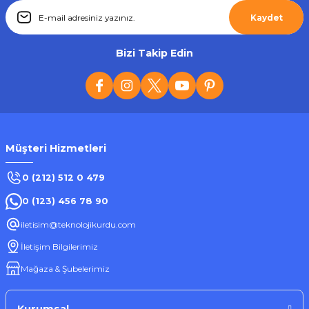
Tükendi
Kaydet
Everton
Everton RT-307 Usb Ve SD Kart Girişli Şarjlı Bluetoothlu Radyo
Bizi Takip Edin
563,31 ₺
Müşteri Hizmetleri
Stokta Yok
0 (212) 512 0 479
0 (123) 456 78 90
Tükendi
iletisim@teknolojikurdu.com
Everton
İletişim Bilgilerimiz
Everton RT-370 Bluetooth Usb/Sd/Aux/Fm Nostalji Radyo
Mağaza & Şubelerimiz
614,52 ₺