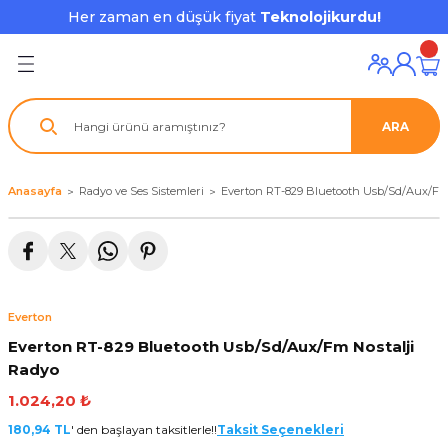
Her zaman en düşük fiyat
Teknolojikurdu!
Geri Dön
Geri Dön
Geri Dön
Geri Dön
Geri Dön
Geri Dön
Geri Dön
ı ve Ekipmanları
ve Çevre Birimleri
a Grubu
r
nu Aksesuarları
ARA
le
latmalar
ştürücü
su
rı
klar
Anasayfa
Radyo ve Ses Sistemleri
Everton RT-829 Bluetooth Usb/Sd/Aux/Fm 
 Ekipmanları
ofonları
lık
aptör
nda
ları
lık
j Cihazı / Powerbank
Everton
ör
aklık
ları
Everton RT-829 Bluetooth Usb/Sd/Aux/Fm Nostalji
Radyo
tör - Çoğaltıcı
kları
1.024,20 ₺
nda Gözü
180,94 TL
' den başlayan taksitlerle!!
Taksit Seçenekleri