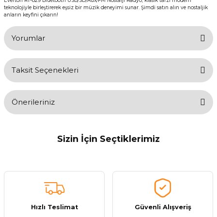
Everton RT-829 Bluetooth USB/SD/Aux/FM Nostalji Radyo, klasik tarzı modern
teknolojiyle birleştirerek eşsiz bir müzik deneyimi sunar. Şimdi satın alın ve nostaljik
anların keyfini çıkarın!
Yorumlar
Taksit Seçenekleri
Bu ürüne ilk yorumu siz yapın!
Önerileriniz
Yorum Yaz
Bu ürünün fiyat bilgisi, resim, ürün açıklamalarında ve diğer
konularda yetersiz gördüğünüz noktaları öneri formunu kullanarak
Sizin İçin Seçtiklerimiz
tarafımıza iletebilirsiniz.
Görüş ve önerileriniz için teşekkür ederiz.
Everton
Yeni
Everton RT-671 Güneş Enerjili Bluetooth Usb/Sd/Aux/Fm Nostalji Radyo
Ürün resmi kalitesiz, bozuk veya görüntülenemiyor.
Ürün açıklamasında eksik bilgiler bulunuyor.
Ürün bilgilerinde hatalar bulunuyor.
Hızlı Teslimat
Güvenli Alışveriş
614,52 ₺