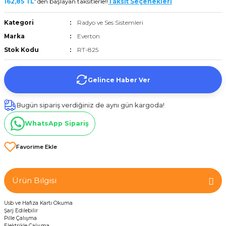
162,85 TL
' den başlayan taksitlerle!!
Taksit Seçenekleri
et
Kategori
Radyo ve Ses Sistemleri
Marka
Everton
Stok Kodu
RT-825
Gelince Haber Ver
törü
Bugün sipariş verdiğiniz de aynı gün kargoda!
tucu
WhatsApp Sipariş
Çevirici
Ürün Bilgisi
Usb ve Hafıza Kartı Okuma
Şarj Edilebilir
Pille Çalışma
Elektrikle Çalışma