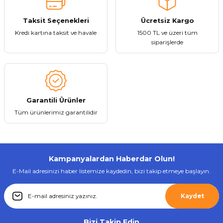
Bu ürüne benzer farklı alternatifler olmalı.
Taksit Seçenekleri
Ücretsiz Kargo
Kredi kartına taksit ve havale
1500 TL ve üzeri tüm
siparişlerde
Gönder
Garantili Ürünler
Tüm ürünlerimiz garantilidir
Kampanyalardan Haberdar Olun!
E-Mail adresinizi haber listemize kaydedin, bizi takip etmeye başlayın.
Kaydet
Bizi Takip Edin