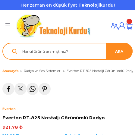
Her zaman en düşük fiyat
Teknolojikurdu!
Geri Dön
Geri Dön
Geri Dön
Geri Dön
Geri Dön
Geri Dön
Geri Dön
ı ve Ekipmanları
ve Çevre Birimleri
a Grubu
r
nu Aksesuarları
le
latmalar
ştürücü
ARA
su
rı
klar
 Ekipmanları
ofonları
lık
aptör
Anasayfa
Radyo ve Ses Sistemleri
Everton RT-825 Nostalji Görünümlü Rady
nda
ları
lık
j Cihazı / Powerbank
ör
aklık
ları
Everton
tör - Çoğaltıcı
kları
Everton RT-825 Nostalji Görünümlü Radyo
921,78 ₺
nda Gözü