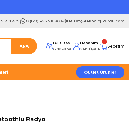
) 512 0 479
0 (123) 456 78 90
iletisim@teknolojikurdu.com
B2B Bayi
Hesabım
ARA
Sepetim
Giriş Paneli
Yeni Üyelik
leri
Outlet Ürünler
etoothlu Radyo