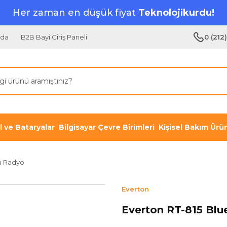
Her zaman en düşük fiyat
Teknolojikurdu!
zda
B2B Bayi Giriş Paneli
0 (212
il ve Bataryalar
Bilgisayar Çevre Birimleri
Kişisel Bakım Ürün
u Radyo
Everton
Everton RT-815 Blu