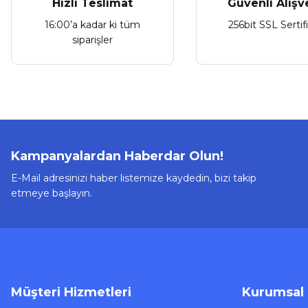
Hızlı Teslimat
Güvenli Alışv
16:00’a kadar ki tüm
256bit SSL Sertif
siparişler
Kampanyalardan Haberdar Olun!
E-Mail adresinizi haber listemize kaydedin, bizi takip
etmeye başlayın.
Müşteri Hizmetleri
Kurumsal