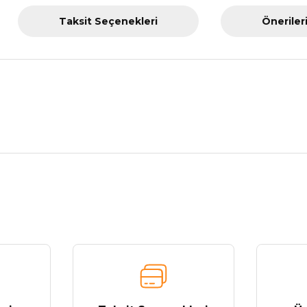
Taksit Seçenekleri
Öneriler
nularda yetersiz gördüğünüz noktaları öneri formunu kullanarak tarafımız
Bu ürüne ilk yorumu siz yapın!
Yorum Yaz