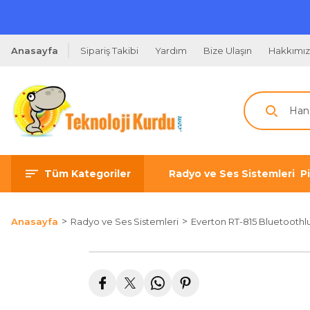
Anasayfa
Sipariş Takibi
Yardım
Bize Ulaşın
Hakkımı
Tüm Kategoriler
Radyo ve Ses Sistemleri
P
Anasayfa
Radyo ve Ses Sistemleri
Everton RT-815 Bluetoothl