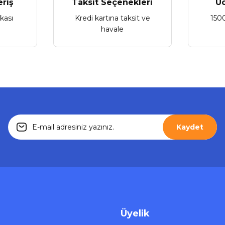
eriş
Taksit Seçenekleri
Üc
ikası
Kredi kartına taksit ve
150
havale
Gönder
Kaydet
Üyelik