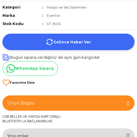
et
Kategori
Radyo ve Ses Sistemleri
Marka
Everton
Stok Kodu
RT-806
Gelince Haber Ver
törü
Bugün sipariş verdiğiniz de aynı gün kargoda!
tucu
WhatsApp Sipariş
Çevirici
Ürün Bilgisi
USB BELLEK VE HAFIZA KART GİRİŞLİ
BLUETOOTH LA BAĞLANABİLME
Yorumlar