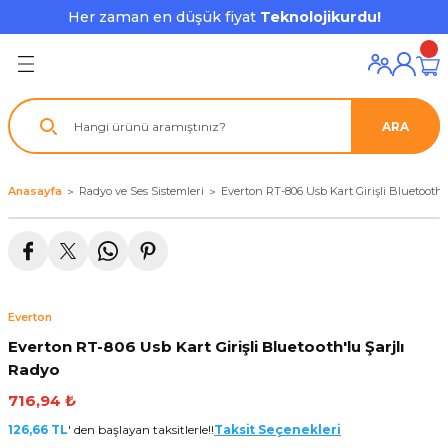
Her zaman en düşük fiyat
Teknolojikurdu!
Geri Dön
Geri Dön
Geri Dön
Geri Dön
Geri Dön
Geri Dön
Geri Dön
ı ve Ekipmanları
ve Çevre Birimleri
a Grubu
r
nu Aksesuarları
ARA
le
latmalar
ştürücü
su
rı
klar
Anasayfa
Radyo ve Ses Sistemleri
Everton RT-806 Usb Kart Girişli Bluetooth'
 Ekipmanları
ofonları
lık
aptör
nda
ları
lık
j Cihazı / Powerbank
Everton
ör
aklık
ları
Everton RT-806 Usb Kart Girişli Bluetooth'lu Şarjlı
Radyo
tör - Çoğaltıcı
kları
716,94 ₺
nda Gözü
126,66 TL
' den başlayan taksitlerle!!
Taksit Seçenekleri