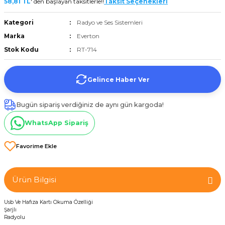
58,81 TL
' den başlayan taksitlerle!!
Taksit Seçenekleri
et
Kategori
Radyo ve Ses Sistemleri
Marka
Everton
Stok Kodu
RT-714
Gelince Haber Ver
törü
Bugün sipariş verdiğiniz de aynı gün kargoda!
tucu
WhatsApp Sipariş
Çevirici
Ürün Bilgisi
Usb Ve Hafıza Kartı Okuma Özelliği
Şarjlı
Radyolu