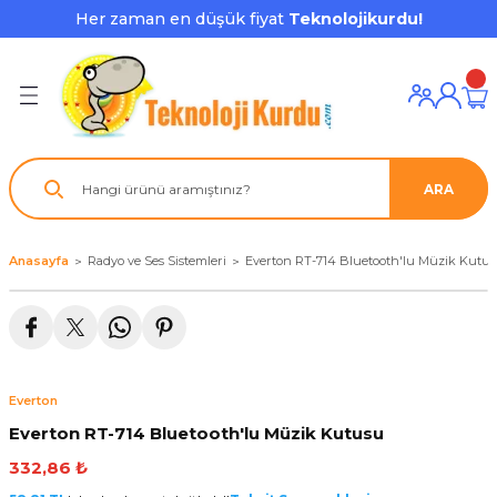
Her zaman en düşük fiyat
Teknolojikurdu!
Geri Dön
Geri Dön
Geri Dön
Geri Dön
Geri Dön
Geri Dön
Geri Dön
ı ve Ekipmanları
ve Çevre Birimleri
a Grubu
r
nu Aksesuarları
le
latmalar
ştürücü
ARA
su
rı
klar
 Ekipmanları
ofonları
lık
aptör
Anasayfa
Radyo ve Ses Sistemleri
Everton RT-714 Bluetooth'lu Müzik Kutu
nda
ları
lık
j Cihazı / Powerbank
ör
aklık
ları
Everton
tör - Çoğaltıcı
kları
Everton RT-714 Bluetooth'lu Müzik Kutusu
332,86 ₺
nda Gözü