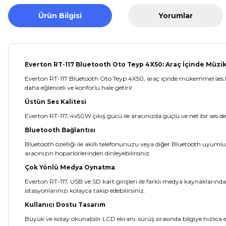
Ürün Bilgisi
Yorumlar
Everton RT-117 Bluetooth Oto Teyp 4X50: Araç İçinde Müzik
Everton RT-117 Bluetooth Oto Teyp 4X50, araç içinde mükemmel ses kali
daha eğlenceli ve konforlu hale getirir.
Üstün Ses Kalitesi
Everton RT-117, 4x50W çıkış gücü ile aracınızda güçlü ve net bir ses den
Bluetooth Bağlantısı
Bluetooth özelliği ile akıllı telefonunuzu veya diğer Bluetooth uyumlu 
aracınızın hoparlörlerinden dinleyebilirsiniz.
Çok Yönlü Medya Oynatma
Everton RT-117, USB ve SD kart girişleri ile farklı medya kaynaklarında
istasyonlarınızı kolayca takip edebilirsiniz.
Kullanıcı Dostu Tasarım
Büyük ve kolay okunabilir LCD ekranı, sürüş sırasında bilgiye hızlıca