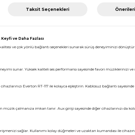
Taksit Seçenekleri
Öneriler
 Keyfi ve Daha Fazlası
tesi ve çok yönlü bağlantı seçenekleri sunarak sürüş deneyiminizi dönüştürür.
eyimi sunar. Yüksek kaliteli ses performansı sayesinde favori müziklerinizi ve rad
cihazlarınızı Everton RT-117 ile kolayca eşleştirin. Kablosuz bağlantı sayesind
n müzik çalmanıza imkan tanır. Aux girişi sayesinde diğer cihazlarınızı da kolay
 erişmenizi sağlar. Kullanımı kolay düğmeleri ve uzaktan kumandası ile cihazın