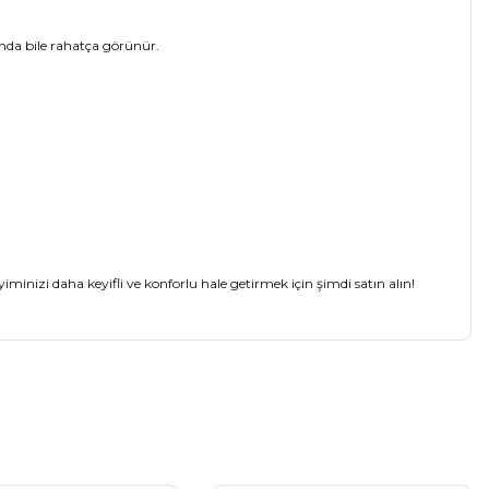
nda bile rahatça görünür.
minizi daha keyifli ve konforlu hale getirmek için şimdi satın alın!
a iletebilirsiniz.