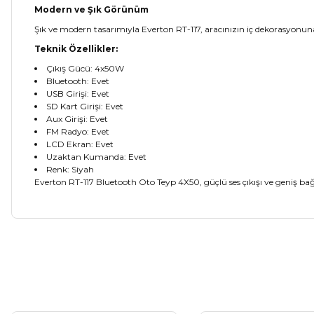
Modern ve Şık Görünüm
Şık ve modern tasarımıyla Everton RT-117, aracınızın iç dekorasyonu
Teknik Özellikler:
Çıkış Gücü: 4x50W
Bluetooth: Evet
USB Girişi: Evet
SD Kart Girişi: Evet
Aux Girişi: Evet
FM Radyo: Evet
LCD Ekran: Evet
Uzaktan Kumanda: Evet
Renk: Siyah
Everton RT-117 Bluetooth Oto Teyp 4X50, güçlü ses çıkışı ve geniş bağl
Bu ürünün fiyat bilgisi, resim, ürün açıklamalarında ve diğer ko
Görüş ve önerileriniz için teşekkür ederiz.
Ürün resmi kalitesiz, bozuk veya görüntülenemiyor.