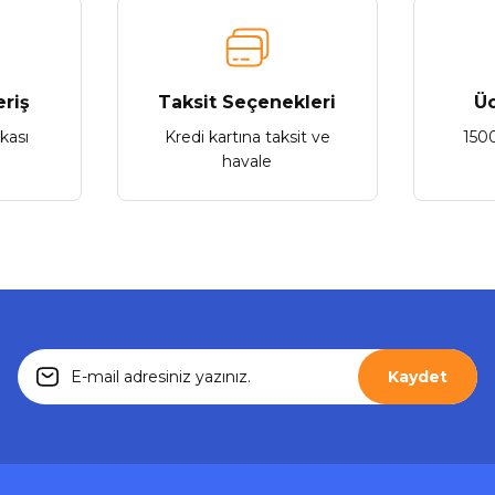
Yorum Yaz
eriş
Taksit Seçenekleri
Üc
ikası
Kredi kartına taksit ve
150
havale
Gönder
Kaydet