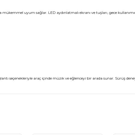
na mükemmel uyum sağlar. LED aydınlatmalı ekranı ve tuşları, gece kullanımı
antı seçenekleriyle araç içinde müzik ve eğlenceyi bir arada sunar. Sürüş deneyi
nularda yetersiz gördüğünüz noktaları öneri formunu kullanarak tarafımız
Bu ürüne ilk yorumu siz yapın!