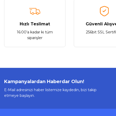
Ürün açıklamasında eksik bilgiler bulunuyor.
Ürün bilgilerinde hatalar bulunuyor.
Ürün fiyatı diğer sitelerden daha pahalı.
Bu ürüne benzer farklı alternatifler olmalı.
Hızlı Teslimat
Güvenli Alışv
16:00’a kadar ki tüm
256bit SSL Sertif
siparişler
Kampanyalardan Haberdar Olun!
E-Mail adresinizi haber listemize kaydedin, bizi takip
etmeye başlayın.