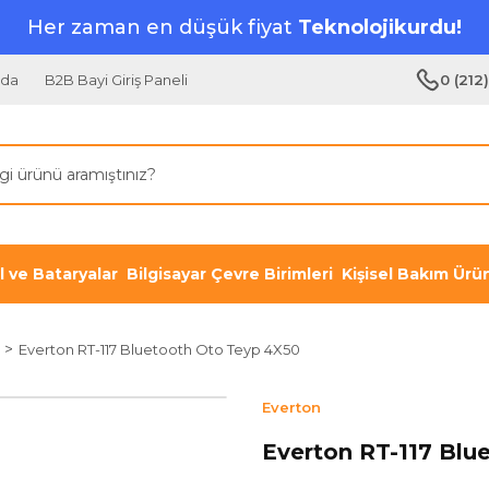
Her zaman en düşük fiyat
Teknolojikurdu!
zda
B2B Bayi Giriş Paneli
0 (212
il ve Bataryalar
Bilgisayar Çevre Birimleri
Kişisel Bakım Ürün
Everton RT-117 Bluetooth Oto Teyp 4X50
Everton
Everton RT-117 Blu