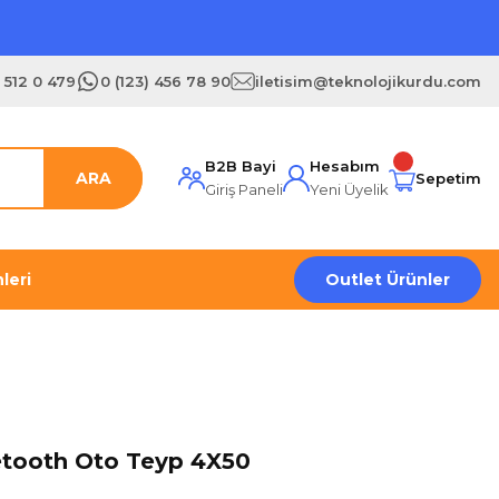
) 512 0 479
0 (123) 456 78 90
iletisim@teknolojikurdu.com
B2B Bayi
Hesabım
ARA
Sepetim
Giriş Paneli
Yeni Üyelik
leri
Outlet Ürünler
etooth Oto Teyp 4X50