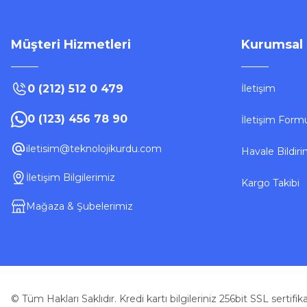
Müşteri Hizmetleri
Kurumsal
0 (212) 512 0 479
İletişim
0 (123) 456 78 90
İletişim Form
iletisim@teknolojikurdu.com
Havale Bildir
İletişim Bilgilerimiz
Kargo Takibi
Mağaza & Şubelerimiz
© Tüm Hakları Saklıdır. Kredi kartı bilgileriniz 256bit SSL sertifi