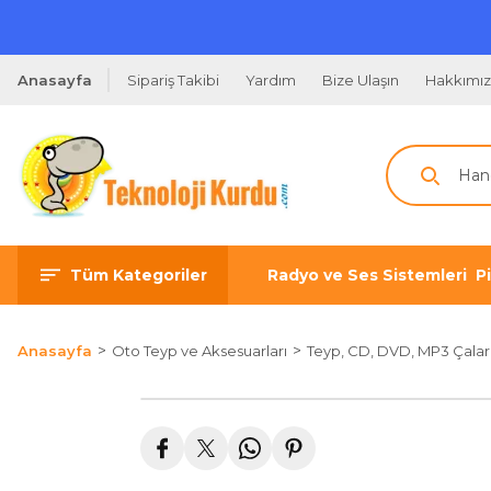
Anasayfa
Sipariş Takibi
Yardım
Bize Ulaşın
Hakkımı
Tüm Kategoriler
Radyo ve Ses Sistemleri
P
Anasayfa
Oto Teyp ve Aksesuarları
Teyp, CD, DVD, MP3 Çalar