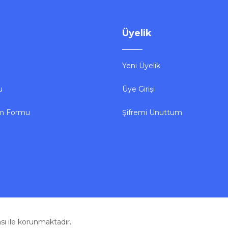
Üyelik
Yeni Üyelik
u
Üye Girişi
im Formu
Şifremi Unuttum
kası ile korunmaktadır.