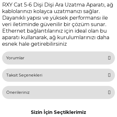
RXY Cat 5-6 Dişi Dişi Ara Uzatma Aparatı, ağ
kablolarınızı kolayca uzatmanızı sağlar.
Dayanıklı yapısı ve yüksek performansı ile
veri iletiminde güvenilir bir çözüm sunar.
Ethernet bağlantılarınız için ideal olan bu
aparatı kullanarak, ağ kurulumlarınızı daha
esnek hale getirebilirsiniz
Yorumlar
Taksit Seçenekleri
Bu ürüne ilk yorumu siz yapın!
Önerileriniz
Yorum Yaz
Bu ürünün fiyat bilgisi, resim, ürün açıklamalarında ve diğer
konularda yetersiz gördüğünüz noktaları öneri formunu kullanarak
Sizin İçin Seçtiklerimiz
tarafımıza iletebilirsiniz.