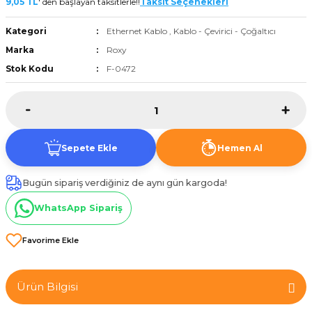
9,05 TL
' den başlayan taksitlerle!!
Taksit Seçenekleri
et
Kategori
Ethernet Kablo
,
Kablo - Çevirici - Çoğaltıcı
Marka
Roxy
Stok Kodu
F-0472
törü
Sepete Ekle
Hemen Al
tucu
Bugün sipariş verdiğiniz de aynı gün kargoda!
WhatsApp Sipariş
Çevirici
Ürün Bilgisi