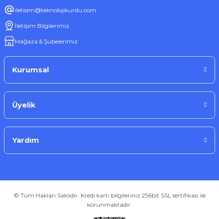
iletisim@teknolojikurdu.com
Roxy
Yeni
İletişim Bilgilerimiz
Roxy 4K HDTV Premium Yüksek Hızlı HDMI Kablo 20m
Mağaza & Şubelerimiz
819,36 ₺
Kurumsal
Üyelik
Sepete Ekle
Yardım
Roxy
Yeni
Roxy Ethernet Cat6 Kablo 1.50m
© Tüm Hakları Saklıdır. Kredi kartı bilgileriniz 256bit SSL sertifikası ile
korunmaktadır.
115,22 ₺