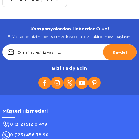
Kampanyalardan Haberdar Olun!
Sepete Ekle
E-Mail adresinizi haber listemize kaydedin, bizi takip etmeye başlayın.
Kaydet
Roxy
Yeni
Roxy 4K HDTV Premium Yüksek Hızlı HDMI Kablo 15m
Bizi Takip Edin
716,94 ₺
Müşteri Hizmetleri
Sepete Ekle
0 (212) 512 0 479
0 (123) 456 78 90