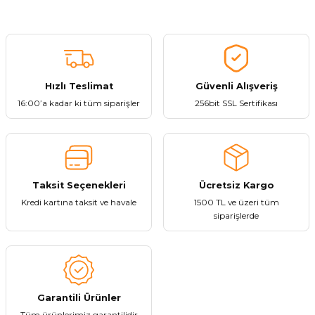
Görüş ve önerileriniz için teşekkür ederiz.
Roxy
Yeni
Roxy 4K HDTV Premium Yüksek Hızlı HDMI Kablo 1,5m
Ürün resmi kalitesiz, bozuk veya görüntülenemiyor.
Ürün açıklamasında eksik bilgiler bulunuyor.
Ürün bilgilerinde hatalar bulunuyor.
Hızlı Teslimat
Güvenli Alışveriş
204,84 ₺
Ürün fiyatı diğer sitelerden daha pahalı.
16:00’a kadar ki tüm siparişler
256bit SSL Sertifikası
Bu ürüne benzer farklı alternatifler olmalı.
Sepete Ekle
Taksit Seçenekleri
Ücretsiz Kargo
Kredi kartına taksit ve havale
1500 TL ve üzeri tüm
Gönder
siparişlerde
Roxy
Yeni
Roxy 4K HDTV Premium Yüksek Hızlı HDMI Kablo 10m
Garantili Ürünler
614,52 ₺
Tüm ürünlerimiz garantilidir