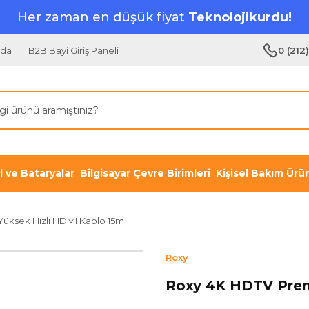
Her zaman en düşük fiyat
Teknolojikurdu!
zda
B2B Bayi Giriş Paneli
0 (212
il ve Bataryalar
Bilgisayar Çevre Birimleri
Kişisel Bakım Ürün
üksek Hızlı HDMI Kablo 15m
Roxy
Roxy 4K HDTV Prem