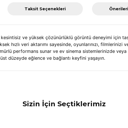
Taksit Seçenekleri
Öneriler
intisiz ve yüksek çözünürlüklü görüntü deneyimi için tasar
ksek hızlı veri aktarımı sayesinde, oyunlarınızı, filmlerinizi 
mürlü performans sunar ve ev sinema sistemlerinizde veya di
st düzeyde eğlence ve bağlantı keyfini yaşayın.
nularda yetersiz gördüğünüz noktaları öneri formunu kullanarak tarafımız
Bu ürüne ilk yorumu siz yapın!
Sizin İçin Seçtiklerimiz
Yorum Yaz
Roxy
Yeni