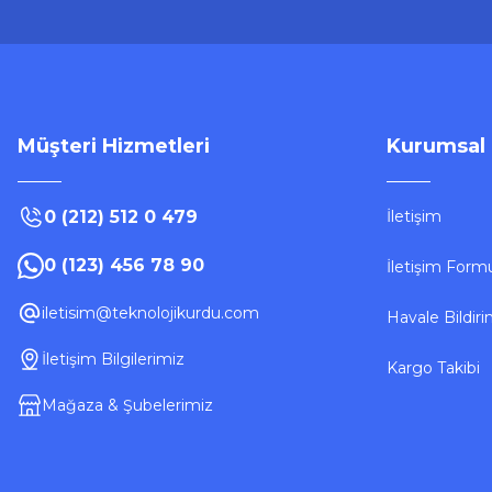
Sepete Ekle
Müşteri Hizmetleri
Kurumsal
0 (212) 512 0 479
İletişim
0 (123) 456 78 90
İletişim Form
Roxy
Roxy Ethernet Cat6 Kablo 10m
iletisim@teknolojikurdu.com
Havale Bildir
İletişim Bilgilerimiz
Kargo Takibi
256,05 ₺
Mağaza & Şubelerimiz