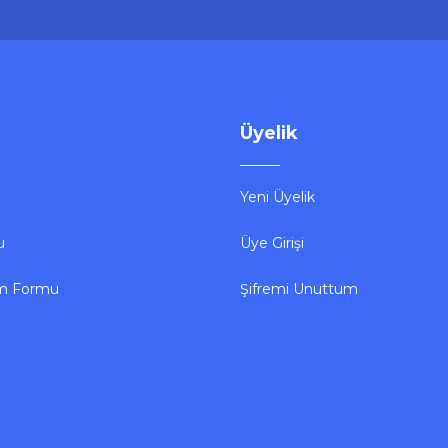
Sepete Ekle
Üyelik
Yeni Üyelik
u
Üye Girişi
Roxy
Yeni
Yeni
Roxy Ethernet Cat6 Kablo 15m
im Formu
Şifremi Unuttum
256,05 ₺