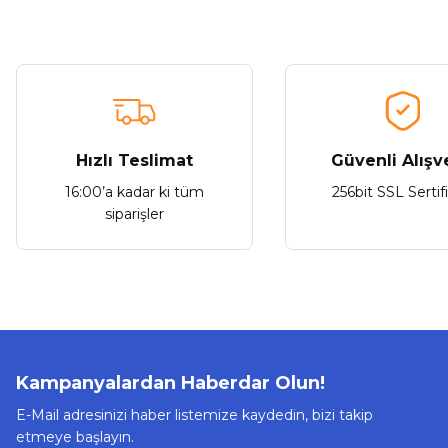
Roxy 4K HDTV Premium Yüksek Hızlı HDMI Kablo 5m
Bu ürüne benzer farklı alternatifler olmalı.
512,10 ₺
Hızlı Teslimat
Güvenli Alışv
16:00’a kadar ki tüm
256bit SSL Sertif
Sepete Ekle
siparişler
Roxy
Yeni
Roxy 4K HDTV Premium Yüksek Hızlı HDMI Kablo 10m
Kampanyalardan Haberdar Olun!
E-Mail adresinizi haber listemize kaydedin, bizi takip
etmeye başlayın.
614,52 ₺