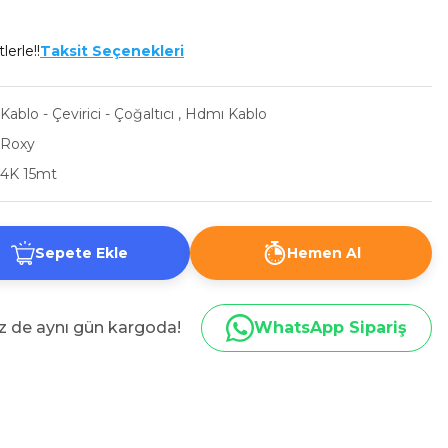
lerle!!
Taksit Seçenekleri
Kablo - Çevirici - Çoğaltıcı
,
Hdmı Kablo
Roxy
4K 15mt
Sepete Ekle
Hemen Al
iz de aynı gün kargoda!
WhatsApp Sipariş