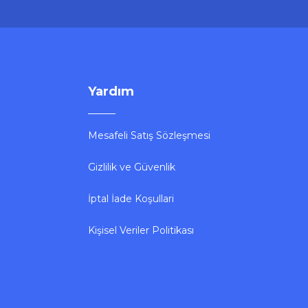
Sepete Ekle
Yardım
Mesafeli Satış Sözleşmesi
Gizlilik ve Güvenlik
Roxy
Roxy Ethernet Cat6 Kablo 20m
İptal İade Koşullari
Kişisel Veriler Politikası
358,47 ₺