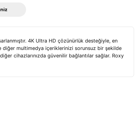
iniz
lanmıştır. 4K Ultra HD çözünürlük desteğiyle, en 
ve diğer multimedya içeriklerinizi sorunsuz bir şekilde 
ğer cihazlarınızda güvenilir bağlantılar sağlar. Roxy 
a iletebilirsiniz.
Roxy
Yeni