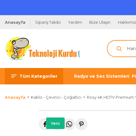
Anasayfa
Sipariş Takibi
Yardım
Bize Ulaşın
Hakkımı
Tüm Kategoriler
Radyo ve Ses Sistemleri
P
Anasayfa
Kablo - Çevirici - Çoğaltıcı
Roxy 4K HDTV Premium Y
Yeni