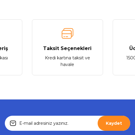
Roxy 4K HDTV Premium Yüksek Hızlı HDMI Kablo 1,5m
204,84 ₺
Gönder
eriş
Taksit Seçenekleri
Üc
ikası
Kredi kartına taksit ve
150
Sepete Ekle
havale
Roxy
Yeni
Roxy 4K HDTV Premium Yüksek Hızlı HDMI Kablo 20m
Kaydet
819,36 ₺