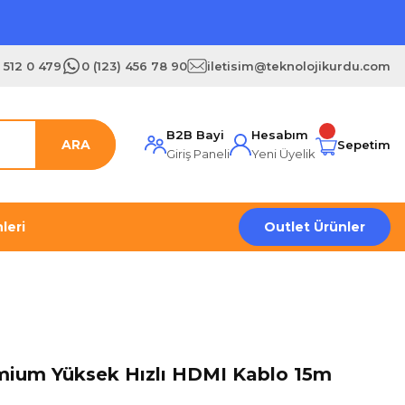
) 512 0 479
0 (123) 456 78 90
iletisim@teknolojikurdu.com
B2B Bayi
Hesabım
ARA
Sepetim
Giriş Paneli
Yeni Üyelik
leri
Outlet Ürünler
ium Yüksek Hızlı HDMI Kablo 15m