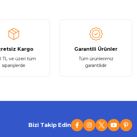
Roxy 4K HDTV Premium Yüksek Hızlı HDMI Kablo 3m
409,68 ₺
retsiz Kargo
Garantili Ürünler
0 TL ve üzeri tüm
Tüm ürünlerimiz
Sepete Ekle
siparişlerde
garantilidir
Roxy
Yeni
Roxy Ethernet Cat6 Kablo 1.50m
Bizi Takip Edin
115,22 ₺