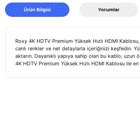
Ürün Bilgisi
Yorumlar
Roxy 4K HDTV Premium Yüksek Hızlı HDMI Kablosu, kes
canlı renkler ve net detaylarla içeriğinizi keşfedin. Yü
aktarın. Dayanıklı yapıya sahip olan bu kablo, uzun ö
4K HDTV Premium Yüksek Hızlı HDMI Kablosu ile en ü
Bu ürünün fiyat bilgisi, resim, ürün açıklamalarında ve diğer ko
Görüş ve önerileriniz için teşekkür ederiz.
Ürün resmi kalitesiz, bozuk veya görüntülenemiyor.
Ürün açıklamasında eksik bilgiler bulunuyor.
Ürün bilgilerinde hatalar bulunuyor.
Roxy
Yeni
Ürün fiyatı diğer sitelerden daha pahalı.