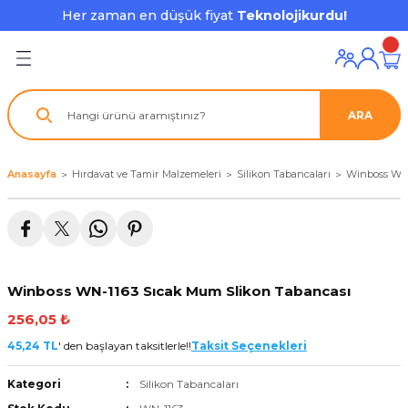
Her zaman en düşük fiyat
Teknolojikurdu!
Geri Dön
Geri Dön
Geri Dön
Geri Dön
Geri Dön
Geri Dön
Geri Dön
ı ve Ekipmanları
ve Çevre Birimleri
a Grubu
r
nu Aksesuarları
ARA
le
latmalar
ştürücü
su
rı
klar
Anasayfa
Hırdavat ve Tamir Malzemeleri
Silikon Tabancaları
Winboss WN-
 Ekipmanları
ofonları
lık
aptör
nda
ları
lık
j Cihazı / Powerbank
Winboss WN-1163 Sıcak Mum Slikon Tabancası
ör
aklık
ları
256,05 ₺
tör - Çoğaltıcı
kları
45,24 TL
' den başlayan taksitlerle!!
Taksit Seçenekleri
Kategori
Silikon Tabancaları
nda Gözü