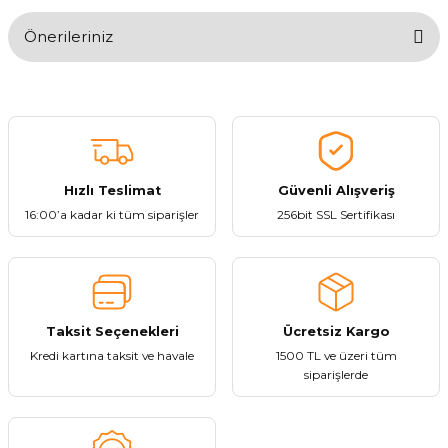
Önerileriniz
Yorum Yaz
Bu ürünün fiyat bilgisi, resim, ürün açıklamalarında ve diğer
konularda yetersiz gördüğünüz noktaları öneri formunu kullanarak
tarafımıza iletebilirsiniz.
Görüş ve önerileriniz için teşekkür ederiz.
Hızlı Teslimat
Güvenli Alışveriş
Ürün resmi kalitesiz, bozuk veya görüntülenemiyor.
16:00’a kadar ki tüm siparişler
256bit SSL Sertifikası
Ürün açıklamasında eksik bilgiler bulunuyor.
Ürün bilgilerinde hatalar bulunuyor.
Ürün fiyatı diğer sitelerden daha pahalı.
Bu ürüne benzer farklı alternatifler olmalı.
Taksit Seçenekleri
Ücretsiz Kargo
Kredi kartına taksit ve havale
1500 TL ve üzeri tüm
siparişlerde
Gönder