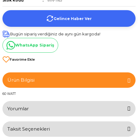
Stok Kodu
WN-1163
et
Gelince Haber Ver
Bugün sipariş verdiğiniz de aynı gün kargoda!
WhatsApp Sipariş
törü
tucu
Ürün Bilgisi
60 WATT
Çevirici
Yorumlar
Taksit Seçenekleri
Bu ürüne ilk yorumu siz yapın!