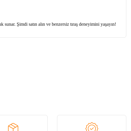
 sunar. Şimdi satın alın ve benzersiz tıraş deneyimini yaşayın!
a iletebilirsiniz.
Tükendi
VGR
V-390 Günlük Tıraş Makinesi
358,47 ₺