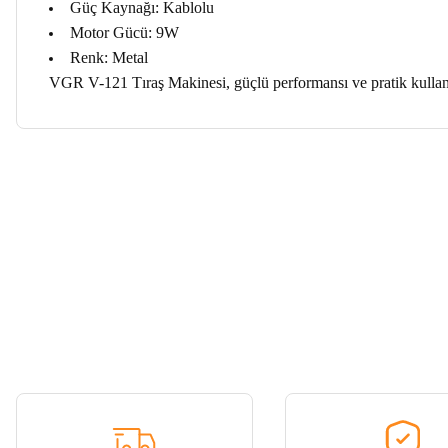
Güç Kaynağı: Kablolu
Motor Gücü: 9W
Renk: Metal
VGR V-121 Tıraş Makinesi, güçlü performansı ve pratik kullanımı
Bu ürünün fiyat bilgisi, resim, ürün açıklamalarında ve diğer ko
Görüş ve önerileriniz için teşekkür ederiz.
Ürün resmi kalitesiz, bozuk veya görüntülenemiyor.
Ürün açıklamasında eksik bilgiler bulunuyor.
Tükendi
Ürün bilgilerinde hatalar bulunuyor.
VGR
Ürün fiyatı diğer sitelerden daha pahalı.
VGR V-290 Tıraş Makinesi
Bu ürüne benzer farklı alternatifler olmalı.
512,10 ₺