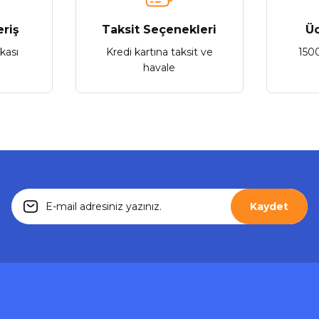
Gönder
eriş
Taksit Seçenekleri
Üc
ikası
Kredi kartına taksit ve
150
Stokta Yok
havale
Tükendi
VGR
VGR V-085 Tıraş Makinesi
V
Kaydet
716,94 ₺
Stokta Yok