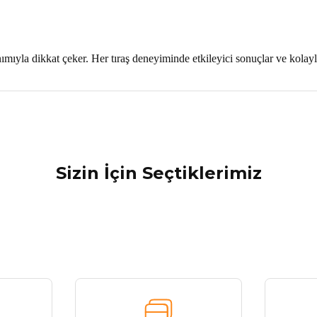
yla dikkat çeker. Her tıraş deneyiminde etkileyici sonuçlar ve kolaylık
nularda yetersiz gördüğünüz noktaları öneri formunu kullanarak tarafımız
Bu ürüne ilk yorumu siz yapın!
Sizin İçin Seçtiklerimiz
Yorum Yaz
Tükendi
VGR
VGR V-287 Tıraş Makinesi
VGR 
614,52 ₺