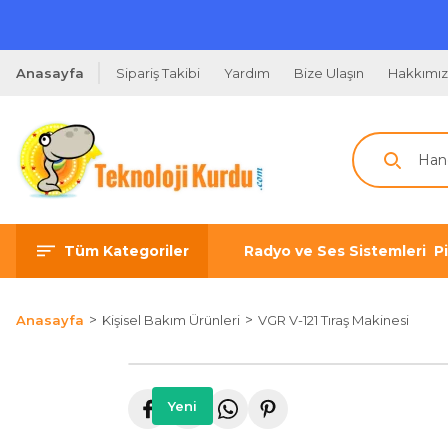
Anasayfa
Sipariş Takibi
Yardım
Bize Ulaşın
Hakkımı
Tüm Kategoriler
Radyo ve Ses Sistemleri
P
Anasayfa
Kişisel Bakım Ürünleri
VGR V-121 Tıraş Makinesi
Yeni