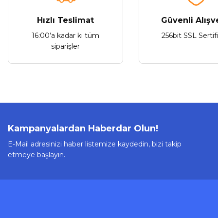
Hızlı Teslimat
Güvenli Alışv
16:00’a kadar ki tüm
256bit SSL Sertif
Stokta Yok
siparişler
Tükendi
VGR
VGR V-008 Tıraş Makinesi
Kampanyalardan Haberdar Olun!
E-Mail adresinizi haber listemize kaydedin, bizi takip
etmeye başlayın.
512,10 ₺
Stokta Yok