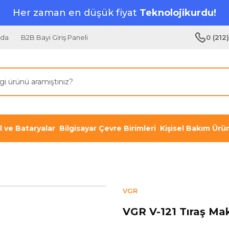
Her zaman en düşük fiyat
Teknolojikurdu!
zda
B2B Bayi Giriş Paneli
0 (212
il ve Bataryalar
Bilgisayar Çevre Birimleri
Kişisel Bakım Ürün
VGR
VGR V-121 Tıraş Ma