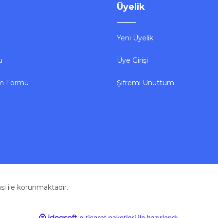
Üyelik
Yeni Üyelik
u
Üye Girişi
im Formu
Şifremi Unuttum
kası ile korunmaktadır.
ile
ideasoft
e-