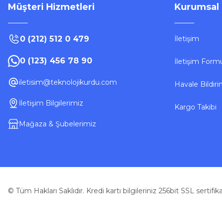
Müşteri Hizmetleri
Kurumsal
0 (212) 512 0 479
İletişim
Tükendi
0 (123) 456 78 90
İletişim Form
VGR
VGR V-695 Tıraş Makinesi
iletisim@teknolojikurdu.com
Havale Bildir
İletişim Bilgilerimiz
Kargo Takibi
1.177,83 ₺
Mağaza & Şubelerimiz
Stokta Yok
© Tüm Hakları Saklıdır. Kredi kartı bilgileriniz 256bit SSL sertifi