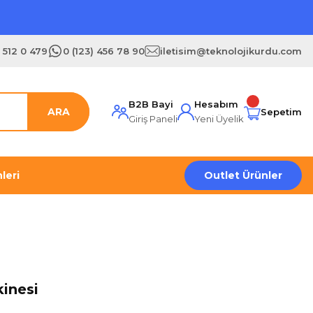
) 512 0 479
0 (123) 456 78 90
iletisim@teknolojikurdu.com
B2B Bayi
Hesabım
ARA
Sepetim
Giriş Paneli
Yeni Üyelik
leri
Outlet Ürünler
kinesi