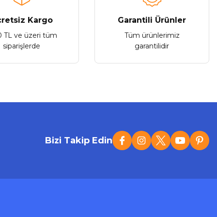
retsiz Kargo
Garantili Ürünler
0 TL ve üzeri tüm
Tüm ürünlerimiz
Stokta Yok
siparişlerde
garantilidir
Tükendi
VGR
GR V-272 Tıraş Makinesi
Bizi Takip Edin
665,73 ₺
Stokta Yok