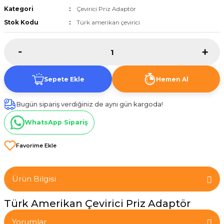
Kategori
Çevirici Priz Adaptör
et
Stok Kodu
Türk amerikan çevirici
Sepete Ekle
Hemen Al
törü
Bugün sipariş verdiğiniz de aynı gün kargoda!
tucu
WhatsApp Sipariş
Çevirici
Ürün Bilgisi
Türk Amerikan Çevirici Priz Adaptör
Yorumlar