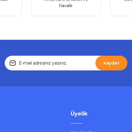
havale
Gönder
Kaydet
Üyelik