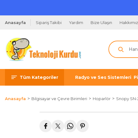
Anasayfa
Sipariş Takibi
Yardım
Bize Ulaşın
Hakkımı
Tüm Kategoriler
Radyo ve Ses Sistemleri
P
Anasayfa
Bilgisayar ve Çevre Birimleri
Hoparlör
Snopy SN-2