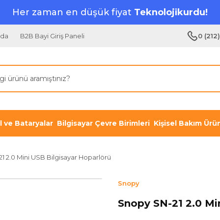
Her zaman en düşük fiyat
Teknolojikurdu!
zda
B2B Bayi Giriş Paneli
0 (212
il ve Bataryalar
Bilgisayar Çevre Birimleri
Kişisel Bakım Ürün
1 2.0 Mini USB Bilgisayar Hoparlörü
Snopy
Snopy SN-21 2.0 Mi