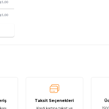
$5,00
$5,00
nularda yetersiz gördüğünüz noktaları öneri formunu kullanarak tarafımız
Bu ürüne ilk yorumu siz yapın!
Yorum Yaz
eriş
Taksit Seçenekleri
Üc
ikası
Kredi kartına taksit ve
150