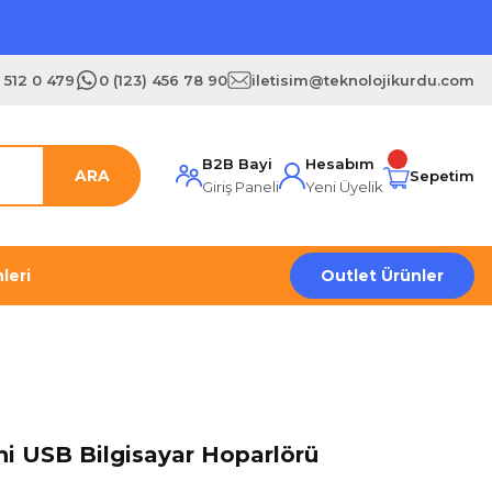
) 512 0 479
0 (123) 456 78 90
iletisim@teknolojikurdu.com
B2B Bayi
Hesabım
ARA
Sepetim
Giriş Paneli
Yeni Üyelik
leri
Outlet Ürünler
ni USB Bilgisayar Hoparlörü