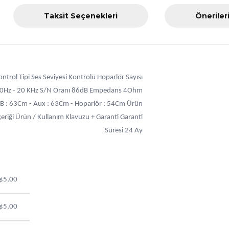
Taksit Seçenekleri
Öneriler
ol Tipi Ses Seviyesi Kontrolü Hoparlör Sayısı
ı 90Hz - 20 KHz S/N Oranı 86dB Empedans 4Ohm
SB : 63Cm - Aux : 63Cm - Hoparlör : 54Cm Ürün
i Ürün / Kullanım Klavuzu + Garanti Garanti
Süresi 24 Ay
$5,00
$5,00