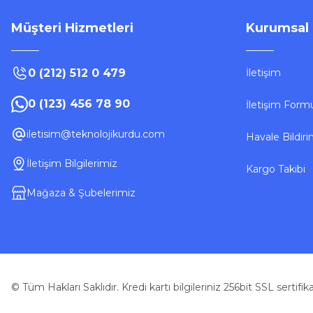
Müşteri Hizmetleri
Kurumsal
0 (212) 512 0 479
İletişim
0 (123) 456 78 90
İletişim Form
iletisim@teknolojikurdu.com
Havale Bildir
İletişim Bilgilerimiz
Kargo Takibi
Mağaza & Şubelerimiz
© Tüm Hakları Saklıdır. Kredi kartı bilgileriniz 256bit SSL sertifi