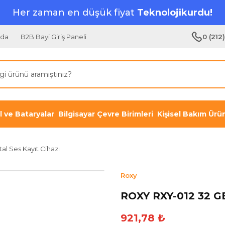
Her zaman en düşük fiyat
Teknolojikurdu!
zda
B2B Bayi Giriş Paneli
0 (212
il ve Bataryalar
Bilgisayar Çevre Birimleri
Kişisel Bakım Ürün
al Ses Kayıt Cihazı
Roxy
ROXY RXY-012 32 GB 
921,78 ₺