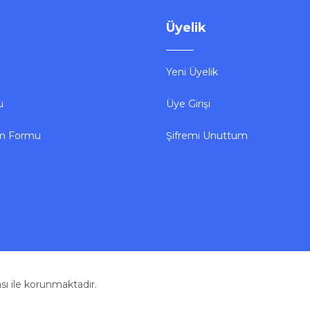
Üyelik
Yeni Üyelik
u
Üye Girişi
im Formu
Şifremi Unuttum
kası ile korunmaktadır.