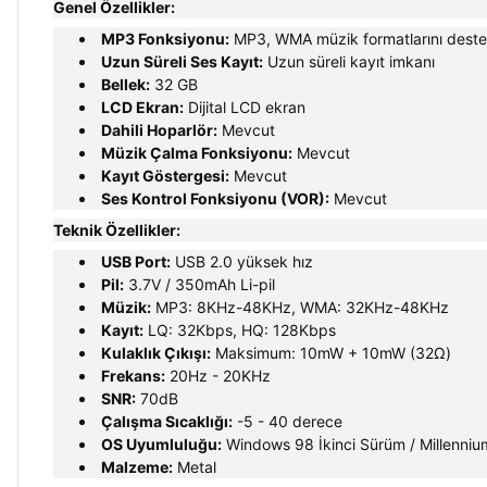
Genel Özellikler:
MP3 Fonksiyonu:
MP3, WMA müzik formatlarını deste
Uzun Süreli Ses Kayıt:
Uzun süreli kayıt imkanı
Bellek:
32 GB
LCD Ekran:
Dijital LCD ekran
Dahili Hoparlör:
Mevcut
Müzik Çalma Fonksiyonu:
Mevcut
Kayıt Göstergesi:
Mevcut
Ses Kontrol Fonksiyonu (VOR):
Mevcut
Teknik Özellikler:
USB Port:
USB 2.0 yüksek hız
Pil:
3.7V / 350mAh Li-pil
Müzik:
MP3: 8KHz-48KHz, WMA: 32KHz-48KHz
Kayıt:
LQ: 32Kbps, HQ: 128Kbps
Kulaklık Çıkışı:
Maksimum: 10mW + 10mW (32Ω)
Frekans:
20Hz - 20KHz
SNR:
70dB
Çalışma Sıcaklığı:
-5 - 40 derece
OS Uyumluluğu:
Windows 98 İkinci Sürüm / Millenniu
Malzeme:
Metal