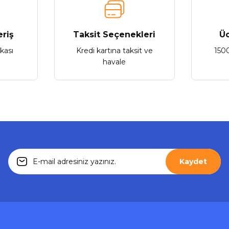
Gönder
eriş
Taksit Seçenekleri
Üc
Stokta Yok
ikası
Kredi kartına taksit ve
150
havale
Kaydet