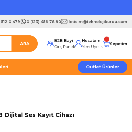
) 512 0 479
0 (123) 456 78 90
iletisim@teknolojikurdu.com
B2B Bayi
Hesabım
ARA
Sepetim
Giriş Paneli
Yeni Üyelik
leri
Outlet Ürünler
Dijital Ses Kayıt Cihazı