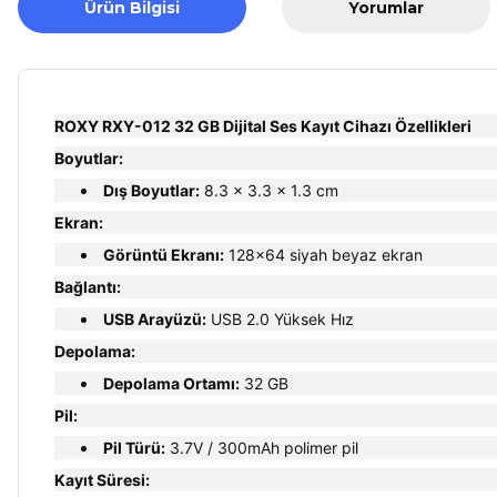
Ürün Bilgisi
Yorumlar
ROXY RXY-012 32 GB Dijital Ses Kayıt Cihazı Özellikleri
Boyutlar:
Dış Boyutlar:
8.3 x 3.3 x 1.3 cm
Ekran:
Görüntü Ekranı:
128x64 siyah beyaz ekran
Bağlantı:
USB Arayüzü:
USB 2.0 Yüksek Hız
Depolama:
Depolama Ortamı:
32 GB
Pil:
Pil Türü:
3.7V / 300mAh polimer pil
Kayıt Süresi: