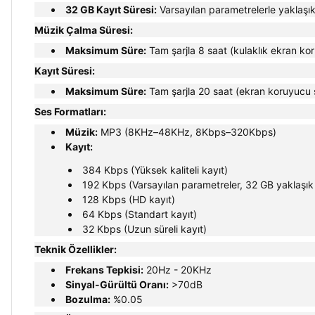
32 GB Kayıt Süresi:
Varsayılan parametrelerle yaklaşık
Müzik Çalma Süresi:
Maksimum Süre:
Tam şarjla 8 saat (kulaklık ekran ko
Kayıt Süresi:
Maksimum Süre:
Tam şarjla 20 saat (ekran koruyucu 
Ses Formatları:
Müzik:
MP3 (8KHz–48KHz, 8Kbps–320Kbps)
Kayıt:
384 Kbps (Yüksek kaliteli kayıt)
192 Kbps (Varsayılan parametreler, 32 GB yaklaşık
128 Kbps (HD kayıt)
64 Kbps (Standart kayıt)
32 Kbps (Uzun süreli kayıt)
Teknik Özellikler:
Frekans Tepkisi:
20Hz - 20KHz
Sinyal-Gürültü Oranı:
>70dB
Bozulma:
%0.05