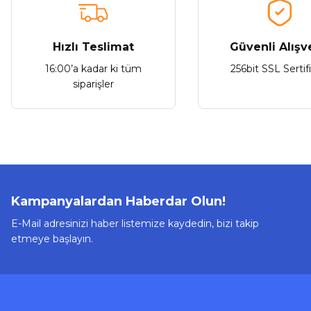
Hızlı Teslimat
Güvenli Alışv
Stokta Yok
16:00’a kadar ki tüm
256bit SSL Sertif
siparişler
Kampanyalardan Haberdar Olun!
E-Mail adresinizi haber listemize kaydedin, bizi takip
etmeye başlayın.