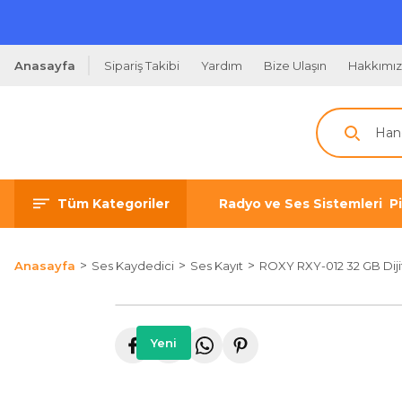
Anasayfa
Sipariş Takibi
Yardım
Bize Ulaşın
Hakkımı
Tüm Kategoriler
Radyo ve Ses Sistemleri
P
Anasayfa
Ses Kaydedici
Ses Kayıt
ROXY RXY-012 32 GB Dijit
Yeni