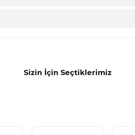
nularda yetersiz gördüğünüz noktaları öneri formunu kullanarak tarafımız
Sizin İçin Seçtiklerimiz
s çok net gayet güzel. O kadar pratik ki, yanımdan hiç ayırmıyorum, telefon
Tükendi
, arkadaşımla bir şey konuşurken hatta telefonla biriyle görüşürken bile aklım
Roxy
lıyorum. Projelerim daha hızlı ilerliyor şimdi. Teşekkürler.
RXY-014 Dijital Göstergeli Ses Kayıt Cihazı 32 Gb
RXY-0
921,78 ₺