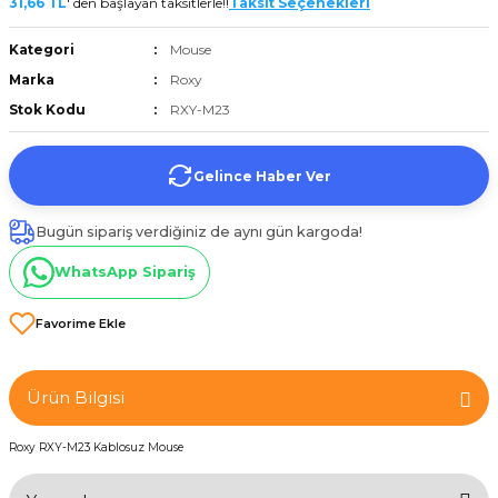
31,66 TL
' den başlayan taksitlerle!!
Taksit Seçenekleri
et
Kategori
Mouse
Marka
Roxy
Stok Kodu
RXY-M23
Gelince Haber Ver
törü
Bugün sipariş verdiğiniz de aynı gün kargoda!
tucu
WhatsApp Sipariş
Çevirici
Ürün Bilgisi
Roxy RXY-M23 Kablosuz Mouse