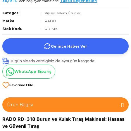
36,19 TL
' den başlayan taksitlerle!!
Taksit Seçenekleri
et
Kategori
Kişisel Bakım Ürünleri
Marka
RADO
Stok Kodu
RD-318
Gelince Haber Ver
törü
Bugün sipariş verdiğiniz de aynı gün kargoda!
tucu
WhatsApp Sipariş
Çevirici
Ürün Bilgisi
RADO RD-318 Burun ve Kulak Tıraş Makinesi: Hassas 
ve Güvenli Tıraş