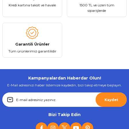
Kredi kartına taksit ve havale
1500 TL ve üzeri tüm
Gönder
siparişlerde
Tükendi
RADO
RADO RD-3138 Çift Başlıklı Burun - Kulak Tıraş Makinesi
Garantili Ürünler
256,05 ₺
Tüm ürünlerimiz garantilidir
Kampanyalardan Haberdar Olun!
Stokta Yok
E-Mail adresinizi haber listemize kaydedin, bizi takip etmeye başlayın.
Tükendi
Kaydet
RADO
RADO RD-63 Tıraş Makinesi
Bizi Takip Edin