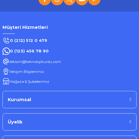
384,07 ₺
Müşteri Hizmetleri
Stokta Yok
0 (212) 512 0 479
0 (123) 456 78 90
Tükendi
iletisim@teknolojikurdu.com
RADO
İletişim Bilgilerimiz
RADO RD-307X Tıraş Makinesi
Mağaza & Şubelerimiz
230,44 ₺
Kurumsal
Üyelik
Stokta Yok