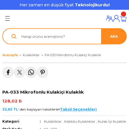
Her zaman en düşük fiyat
Teknolojikurdu!
Geri Dön
Geri Dön
Geri Dön
Geri Dön
Geri Dön
Geri Dön
Geri Dön
ı ve Ekipmanları
ve Çevre Birimleri
a Grubu
r
nu Aksesuarları
ARA
le
latmalar
ştürücü
su
rı
klar
Anasayfa
Kulaklıklar
PA-033 Mikrofonlu Kulakiçi Kulaklık
 Ekipmanları
ofonları
lık
aptör
nda
ları
lık
j Cihazı / Powerbank
PA-033 Mikrofonlu Kulakiçi Kulaklık
ör
aklık
ları
128,02 ₺
tör - Çoğaltıcı
kları
22,62 TL
' den başlayan taksitlerle!!
Taksit Seçenekleri
Kategori
Kulaklıklar
,
Kablolu Kulaklıklar
,
Kulak İçi Kulaklık
nda Gözü