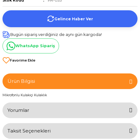
Stok Kodu
PA-033
et
Gelince Haber Ver
Bugün sipariş verdiğiniz de aynı gün kargoda!
WhatsApp Sipariş
törü
tucu
Ürün Bilgisi
Mikrofonlu Kulakiçi Kulaklık
Çevirici
Yorumlar
Taksit Seçenekleri
Bu ürüne ilk yorumu siz yapın!