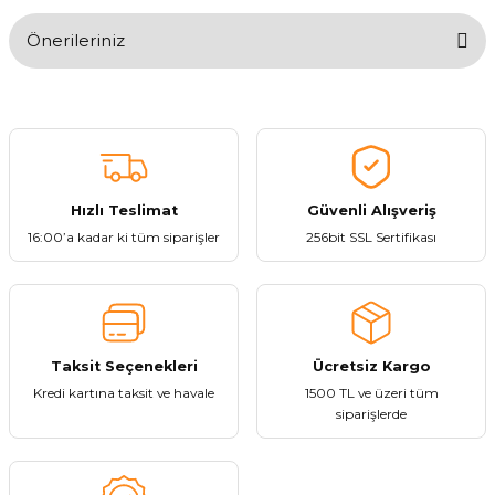
Önerileriniz
Yorum Yaz
Bu ürünün fiyat bilgisi, resim, ürün açıklamalarında ve diğer
konularda yetersiz gördüğünüz noktaları öneri formunu kullanarak
tarafımıza iletebilirsiniz.
Görüş ve önerileriniz için teşekkür ederiz.
Hızlı Teslimat
Güvenli Alışveriş
Ürün resmi kalitesiz, bozuk veya görüntülenemiyor.
16:00’a kadar ki tüm siparişler
256bit SSL Sertifikası
Ürün açıklamasında eksik bilgiler bulunuyor.
Ürün bilgilerinde hatalar bulunuyor.
Ürün fiyatı diğer sitelerden daha pahalı.
Bu ürüne benzer farklı alternatifler olmalı.
Taksit Seçenekleri
Ücretsiz Kargo
Kredi kartına taksit ve havale
1500 TL ve üzeri tüm
siparişlerde
Gönder