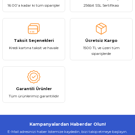
16:00’a kadar ki tüm siparişler
256bit SSL Sertifikası
Ürün açıklamasında eksik bilgiler bulunuyor.
Ürün bilgilerinde hatalar bulunuyor.
Ürün fiyatı diğer sitelerden daha pahalı.
Bu ürüne benzer farklı alternatifler olmalı.
Taksit Seçenekleri
Ücretsiz Kargo
Kredi kartına taksit ve havale
1500 TL ve üzeri tüm
siparişlerde
Gönder
Garantili Ürünler
Tüm ürünlerimiz garantilidir
Kampanyalardan Haberdar Olun!
E-Mail adresinizi haber listemize kaydedin, bizi takip etmeye başlayın.