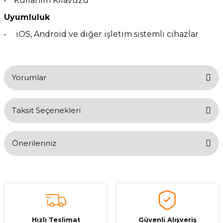
• Kullanım Kılavuzu
Uyumluluk
• iOS, Android ve diğer işletim sistemli cihazlar
Yorumlar
Taksit Seçenekleri
Bu ürüne ilk yorumu siz yapın!
Önerileriniz
Yorum Yaz
Bu ürünün fiyat bilgisi, resim, ürün açıklamalarında ve diğer
konularda yetersiz gördüğünüz noktaları öneri formunu kullanarak
tarafımıza iletebilirsiniz.
Görüş ve önerileriniz için teşekkür ederiz.
Hızlı Teslimat
Güvenli Alışveriş
Ürün resmi kalitesiz, bozuk veya görüntülenemiyor.