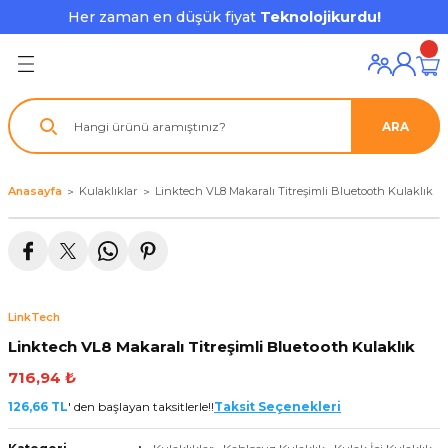
Her zaman en düşük fiyat
Teknolojikurdu!
Geri Dön
Geri Dön
Geri Dön
Geri Dön
Geri Dön
Geri Dön
Geri Dön
ı ve Ekipmanları
ve Çevre Birimleri
a Grubu
r
nu Aksesuarları
ARA
le
latmalar
ştürücü
su
rı
klar
Anasayfa
Kulaklıklar
Linktech VL8 Makaralı Titreşimli Bluetooth Kulaklık
 Ekipmanları
ofonları
lık
aptör
nda
ları
lık
j Cihazı / Powerbank
LinkTech
ör
aklık
ları
Linktech VL8 Makaralı Titreşimli Bluetooth Kulaklık
tör - Çoğaltıcı
kları
716,94 ₺
126,66 TL
' den başlayan taksitlerle!!
Taksit Seçenekleri
nda Gözü