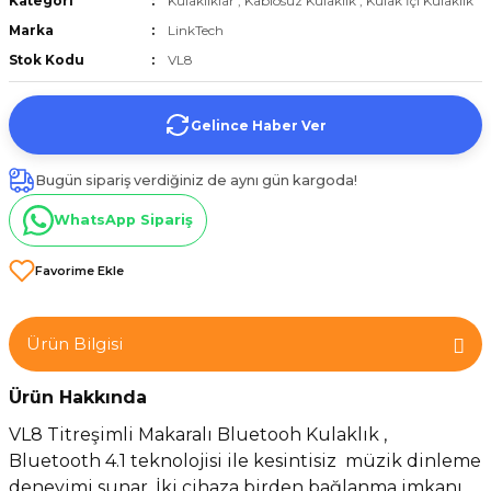
Kategori
Kulaklıklar
,
Kablosuz Kulaklık
,
Kulak İçi Kulaklık
et
Marka
LinkTech
Stok Kodu
VL8
Gelince Haber Ver
Bugün sipariş verdiğiniz de aynı gün kargoda!
törü
WhatsApp Sipariş
tucu
Ürün Bilgisi
Çevirici
Ürün Hakkında
VL8 Titreşimli Makaralı Bluetooh Kulaklık​ ,
Bluetooth 4.1 teknolojisi ile kesintisiz müzik dinleme
deneyimi sunar. İki cihaza birden bağlanma imkanı