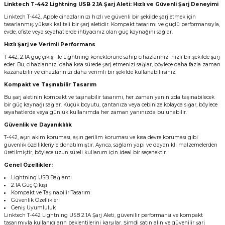
Linktech T-442 Lightning USB 2.1A Şarj Aleti: Hızlı ve Güvenli Şarj Deneyimi
Linktech T-442, Apple cihazlarınızı hızlı ve güvenli bir şekilde şarj etmek için
tasarlanmış yüksek kaliteli bir şarj aletidir. Kompakt tasarımı ve güçlü performansıyla,
evde, ofiste veya seyahatlerde ihtiyacınız olan güç kaynağını sağlar.
Hızlı Şarj ve Verimli Performans
T-442, 2.1A güç çıkışı ile Lightning konektörüne sahip cihazlarınızı hızlı bir şekilde şarj
eder. Bu, cihazlarınızı daha kısa sürede şarj etmenizi sağlar, böylece daha fazla zaman
kazanabilir ve cihazlarınızı daha verimli bir şekilde kullanabilirsiniz.
Kompakt ve Taşınabilir Tasarım
Bu şarj aletinin kompakt ve taşınabilir tasarımı, her zaman yanınızda taşınabilecek
bir güç kaynağı sağlar. Küçük boyutu, çantanıza veya cebinize kolayca sığar, böylece
seyahatlerde veya günlük kullanımda her zaman yanınızda bulunabilir.
Güvenlik ve Dayanıklılık
T-442, aşırı akım koruması, aşırı gerilim koruması ve kısa devre koruması gibi
güvenlik özellikleriyle donatılmıştır. Ayrıca, sağlam yapı ve dayanıklı malzemelerden
üretilmiştir, böylece uzun süreli kullanım için ideal bir seçenektir.
Genel Özellikler:
Lightning USB Bağlantı
2.1A Güç Çıkışı
Kompakt ve Taşınabilir Tasarım
Güvenlik Özellikleri
Geniş Uyumluluk
Linktech T-442 Lightning USB 2.1A Şarj Aleti, güvenilir performansı ve kompakt
tasarımıyla kullanıcıların beklentilerini karşılar. Şimdi satın alın ve güvenilir şarj