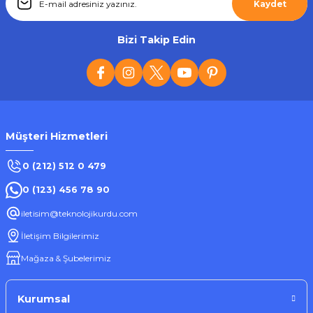
Tükendi
Kaydet
LinkTech
LinkTech C492 Safe Lightning USB 12W Araç Şarj Aleti
Bizi Takip Edin
256,05 ₺
Müşteri Hizmetleri
Stokta Yok
0 (212) 512 0 479
0 (123) 456 78 90
Tükendi
iletisim@teknolojikurdu.com
LinkTech
İletişim Bilgilerimiz
Linktech C502 Safe Çift USB Çıkışlı Dahili Micro USB Kablolu Akıllı Şarj Aleti
Mağaza & Şubelerimiz
256,05 ₺
Kurumsal