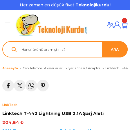
Her zaman en düşük fiyat
Teknolojikurdu!
Geri Dön
Geri Dön
Geri Dön
Geri Dön
Geri Dön
Geri Dön
Geri Dön
ı ve Ekipmanları
ve Çevre Birimleri
a Grubu
r
nu Aksesuarları
le
latmalar
ştürücü
ARA
su
rı
klar
 Ekipmanları
ofonları
lık
aptör
Anasayfa
Cep Telefonu Aksesuarları
Şarj Cihazı / Adaptör
Linktech T-442 
nda
ları
lık
j Cihazı / Powerbank
ör
aklık
ları
LinkTech
tör - Çoğaltıcı
kları
Linktech T-442 Lightning USB 2.1A Şarj Aleti
204,84 ₺
nda Gözü