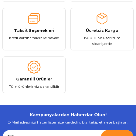
Bu ürüne benzer farklı alternatifler olmalı.
Stokta Yok
Taksit Seçenekleri
Ücretsiz Kargo
Kredi kartına taksit ve havale
1500 TL ve üzeri tüm
Gönder
siparişlerde
Tükendi
LinkTech
Linktech C209 Safe USB-C 20W Dual Hızlı Şarj Başlığı
Garantili Ürünler
384,07 ₺
Tüm ürünlerimiz garantilidir
Kampanyalardan Haberdar Olun!
Stokta Yok
E-Mail adresinizi haber listemize kaydedin, bizi takip etmeye başlayın.