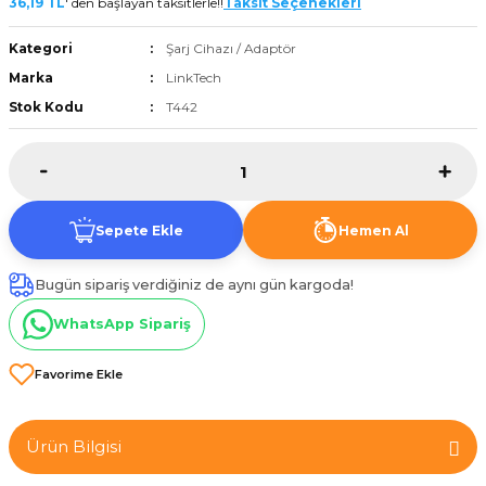
36,19 TL
' den başlayan taksitlerle!!
Taksit Seçenekleri
et
Kategori
Şarj Cihazı / Adaptör
Marka
LinkTech
Stok Kodu
T442
törü
Sepete Ekle
Hemen Al
tucu
Bugün sipariş verdiğiniz de aynı gün kargoda!
WhatsApp Sipariş
Çevirici
Ürün Bilgisi