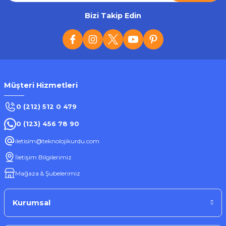
Linktech K-551 Safe Flexible 3A Micro USB Şarj Kablosu
Bizi Takip Edin
128,02 ₺
Müşteri Hizmetleri
Stokta Yok
0 (212) 512 0 479
0 (123) 456 78 90
Tükendi
iletisim@teknolojikurdu.com
LinkTech
İletişim Bilgilerimiz
LinkTech K-478 Type C Şarj ve Data Kablosu
Mağaza & Şubelerimiz
153,63 ₺
Kurumsal