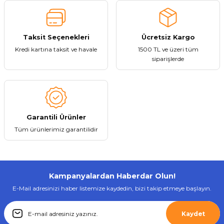
Stokta Yok
Taksit Seçenekleri
Ücretsiz Kargo
Kredi kartına taksit ve havale
1500 TL ve üzeri tüm
Gönder
siparişlerde
Tükendi
LinkTech
Linktech K-552 Safe Flexible 3A TYPE-C USB Şarj Kablosu
Garantili Ürünler
128,02 ₺
Tüm ürünlerimiz garantilidir
Kampanyalardan Haberdar Olun!
Stokta Yok
E-Mail adresinizi haber listemize kaydedin, bizi takip etmeye başlayın.
Tükendi
Kaydet
LinkTech