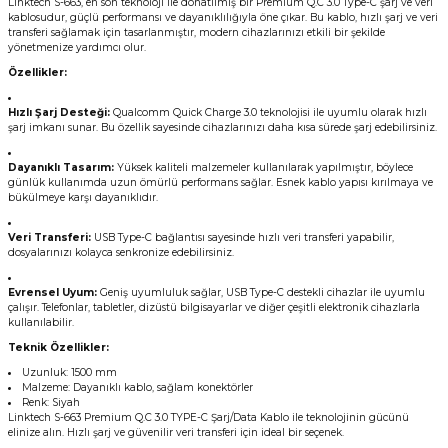
Linktech S-663, en son teknoloji ile donatılmış bir Premium Q.C 3.0 Type-C şarj ve veri
kablosudur, güçlü performansı ve dayanıklılığıyla öne çıkar. Bu kablo, hızlı şarj ve veri
transferi sağlamak için tasarlanmıştır, modern cihazlarınızı etkili bir şekilde
yönetmenize yardımcı olur.
Özellikler:
Hızlı Şarj Desteği:
Qualcomm Quick Charge 3.0 teknolojisi ile uyumlu olarak hızlı
şarj imkanı sunar. Bu özellik sayesinde cihazlarınızı daha kısa sürede şarj edebilirsiniz.
Dayanıklı Tasarım:
Yüksek kaliteli malzemeler kullanılarak yapılmıştır, böylece
günlük kullanımda uzun ömürlü performans sağlar. Esnek kablo yapısı kırılmaya ve
bükülmeye karşı dayanıklıdır.
Veri Transferi:
USB Type-C bağlantısı sayesinde hızlı veri transferi yapabilir,
dosyalarınızı kolayca senkronize edebilirsiniz.
Evrensel Uyum:
Geniş uyumluluk sağlar, USB Type-C destekli cihazlar ile uyumlu
çalışır. Telefonlar, tabletler, dizüstü bilgisayarlar ve diğer çeşitli elektronik cihazlarla
kullanılabilir.
Teknik Özellikler:
Uzunluk: 1500 mm
Malzeme: Dayanıklı kablo, sağlam konektörler
Renk: Siyah
Linktech S-663 Premium Q.C 3.0 TYPE-C Şarj/Data Kablo ile teknolojinin gücünü
elinize alın. Hızlı şarj ve güvenilir veri transferi için ideal bir seçenek.