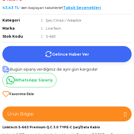
et
43,43 TL
' den başlayan taksitlerle!!
Taksit Seçenekleri
Kategori
Şarj Cihazı / Adaptör
Marka
LinkTech
Stok Kodu
S-663
törü
Gelince Haber Ver
tucu
Bugün sipariş verdiğiniz de aynı gün kargoda!
WhatsApp Sipariş
Çevirici
Ürün Bilgisi
Linktech S-663 Premium Q.C 3.0 TYPE-C Şarj/Data Kablo