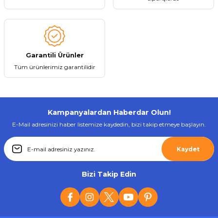
Tükendi
LinkTech
Linktech K-551 Safe Flexible 3A Micro USB Şarj Kablosu
Garantili Ürünler
128,02 ₺
Tüm ürünlerimiz garantilidir
Kampanyalardan Haberdar Olun!
Stokta Yok
E-Mail adresinizi haber listemize kaydedin, bizi takip etmeye başlayın.
Tükendi
Kaydet
LinkTech
LinkTech K-478 Type C Şarj ve Data Kablosu
Bizi Takip Edin
153,63 ₺