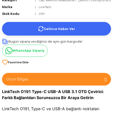
Kategori
Cep Telefonu Aksesuarları
,
Çevirici / Dönüştürücü
et
Marka
LinkTech
Stok Kodu
0191
Gelince Haber Ver
Bugün sipariş verdiğiniz de aynı gün kargoda!
törü
WhatsApp Sipariş
tucu
Ürün Bilgisi
Çevirici
LinkTech O191 Type-C USB-A USB 3.1 OTG Çevirici: 
Farklı Bağlantıları Sorunsuzca Bir Araya Getirin
LinkTech O191, Type-C ve USB-A bağlantı noktaları 