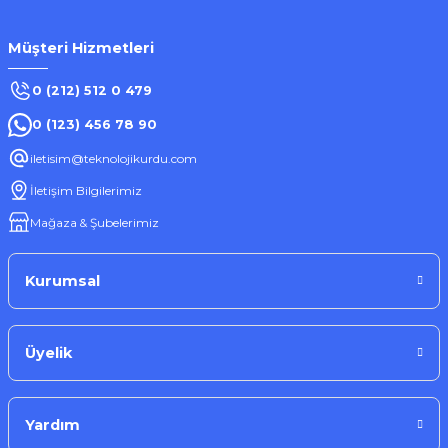
Müşteri Hizmetleri
Stokta Yok
0 (212) 512 0 479
0 (123) 456 78 90
Tükendi
iletisim@teknolojikurdu.com
LinkTech
İletişim Bilgilerimiz
Linktech K-559 Iphone 2.4A 1000mm Şarj/Senkronizasyon Kablosu
Mağaza & Şubelerimiz
102,42 ₺
Kurumsal
Üyelik
Stokta Yok
Yardım