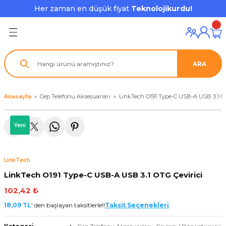
Her zaman en düşük fiyat
Teknolojikurdu!
Geri Dön
Geri Dön
Geri Dön
Geri Dön
Geri Dön
Geri Dön
Geri Dön
ı ve Ekipmanları
ve Çevre Birimleri
a Grubu
r
nu Aksesuarları
ARA
le
latmalar
ştürücü
su
rı
klar
Anasayfa
Cep Telefonu Aksesuarları
LinkTech O191 Type-C USB-A USB 3.1 OT
 Ekipmanları
ofonları
lık
aptör
Yeni
nda
ları
lık
j Cihazı / Powerbank
LinkTech
ör
aklık
ları
LinkTech O191 Type-C USB-A USB 3.1 OTG Çevirici
tör - Çoğaltıcı
kları
102,42 ₺
18,09 TL
' den başlayan taksitlerle!!
Taksit Seçenekleri
nda Gözü