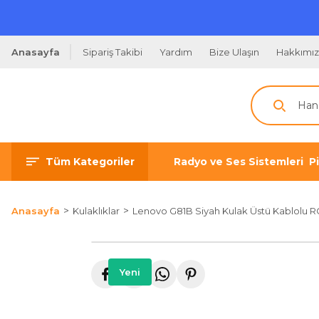
Anasayfa
Sipariş Takibi
Yardım
Bize Ulaşın
Hakkımı
Tüm Kategoriler
Radyo ve Ses Sistemleri
P
Anasayfa
Kulaklıklar
Lenovo G81B Siyah Kulak Üstü Kablolu RGB
Yeni