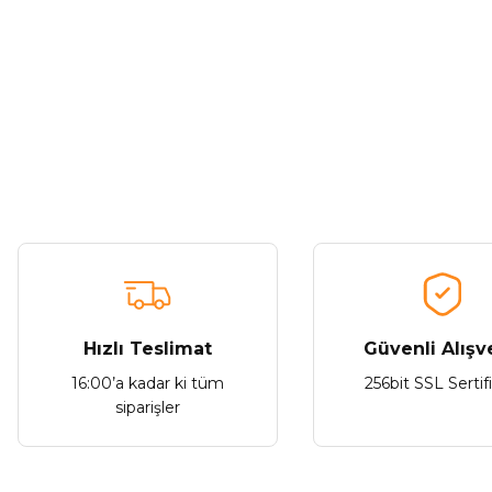
Görüş ve önerileriniz için teşekkür ederiz.
Ürün resmi kalitesiz, bozuk veya görüntülenemiyor.
Ürün açıklamasında eksik bilgiler bulunuyor.
Tükendi
Ürün bilgilerinde hatalar bulunuyor.
Lenovo
Ürün fiyatı diğer sitelerden daha pahalı.
Lenovo LP5 Bluetooth 5.0 Kablosuz Kulaklık
Len
Bu ürüne benzer farklı alternatifler olmalı.
870,57 ₺
Hızlı Teslimat
Güvenli Alışv
16:00’a kadar ki tüm
256bit SSL Sertif
Stokta Yok
siparişler