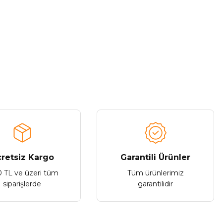
Tükendi
Lenovo
ovo Gm2 Pro Tws Siyah Bluetooth Kulaklık
716,94 ₺
retsiz Kargo
Garantili Ürünler
0 TL ve üzeri tüm
Tüm ürünlerimiz
Stokta Yok
siparişlerde
garantilidir