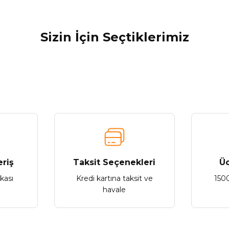
Bu ürüne ilk yorumu siz yapın!
Sizin İçin Seçtiklerimiz
Yorum Yaz
Tükendi
Lenovo
ovo LP80 PRO Bluetooth 5.3 Tws Kablosuz Kulaklık
Len
716,94 ₺
Gönder
eriş
Taksit Seçenekleri
Üc
ikası
Kredi kartına taksit ve
150
Stokta Yok
havale