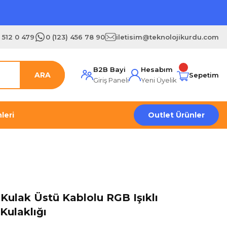
) 512 0 479
0 (123) 456 78 90
iletisim@teknolojikurdu.com
B2B Bayi
Hesabım
ARA
Sepetim
Giriş Paneli
Yeni Üyelik
leri
Outlet Ürünler
Kulak Üstü Kablolu RGB Işıklı
Kulaklığı