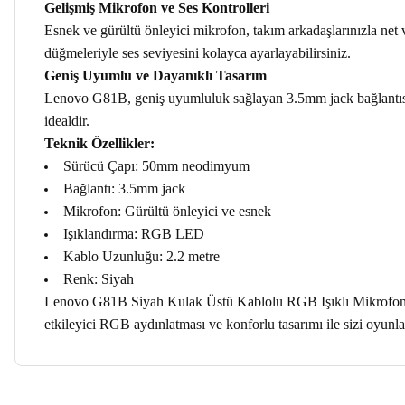
Gelişmiş Mikrofon ve Ses Kontrolleri
Esnek ve gürültü önleyici mikrofon, takım arkadaşlarınızla net ve
düğmeleriyle ses seviyesini kolayca ayarlayabilirsiniz.
Geniş Uyumlu ve Dayanıklı Tasarım
Lenovo G81B, geniş uyumluluk sağlayan 3.5mm jack bağlantısı 
idealdir.
Teknik Özellikler:
Sürücü Çapı: 50mm neodimyum
Bağlantı: 3.5mm jack
Mikrofon: Gürültü önleyici ve esnek
Işıklandırma: RGB LED
Kablo Uzunluğu: 2.2 metre
Renk: Siyah
Lenovo G81B Siyah Kulak Üstü Kablolu RGB Işıklı Mikrofonlu Oy
etkileyici RGB aydınlatması ve konforlu tasarımı ile sizi oyunla
Bu ürünün fiyat bilgisi, resim, ürün açıklamalarında ve diğer ko