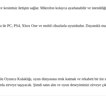
 kesintisiz iletişim sağlar. Mikrofon kolayca ayarlanabilir ve istenildiği
ile PC, PS4, Xbox One ve mobil cihazlarla uyumludur. Dayanıklı malze
uncu Kulaklığı, oyun dünyasına renk katmak ve rekabeti bir üst seviye
rda zirveye taşıyacak. Şimdi satın alın ve oyun deneyiminizi zirveye çık
nularda yetersiz gördüğünüz noktaları öneri formunu kullanarak tarafımız