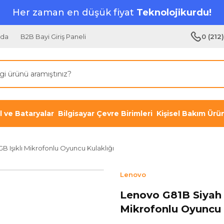
Her zaman en düşük fiyat
Teknolojikurdu!
zda
B2B Bayi Giriş Paneli
0 (212
il ve Bataryalar
Bilgisayar Çevre Birimleri
Kişisel Bakım Ürün
 Işıklı Mikrofonlu Oyuncu Kulaklığı
Lenovo
Lenovo G81B Siyah 
Mikrofonlu Oyuncu 