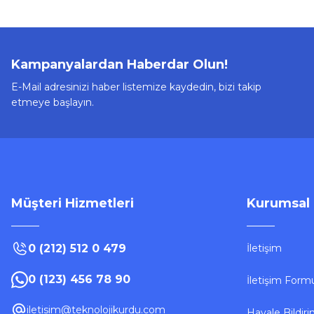
Tükendi
Lenovo
Lenovo HF140 Mikrofonlu Kulak İçi Kulaklık
Len
Kampanyalardan Haberdar Olun!
E-Mail adresinizi haber listemize kaydedin, bizi takip
etmeye başlayın.
256,05 ₺
Stokta Yok
Müşteri Hizmetleri
Kurumsal
0 (212) 512 0 479
İletişim
Tükendi
0 (123) 456 78 90
İletişim Form
Lenovo
Lenovo G60B Kulak Üstü Kablolu RGB Işıklı Mikrofonlu Gam
iletisim@teknolojikurdu.com
Havale Bildir