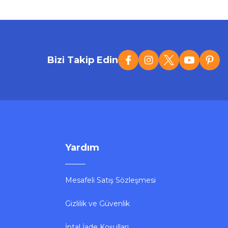
Tükendi
Lenovo
Lenovo HD200 Kulak Üstü Bluetooth Kulaklık
Bizi Takip Edin
870,57 ₺
Stokta Yok
Yardım
Mesafeli Satış Sözleşmesi
Gizlilik ve Güvenlik
İptal İade Koşullari