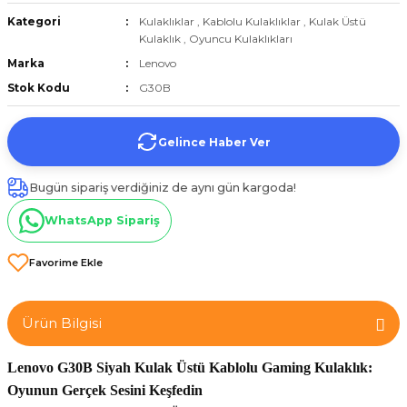
et
Kategori
Kulaklıklar
,
Kablolu Kulaklıklar
,
Kulak Üstü
Kulaklık
,
Oyuncu Kulaklıkları
Marka
Lenovo
Stok Kodu
G30B
Gelince Haber Ver
törü
Bugün sipariş verdiğiniz de aynı gün kargoda!
tucu
WhatsApp Sipariş
Çevirici
Ürün Bilgisi
Lenovo G30B Siyah Kulak Üstü Kablolu Gaming Kulaklık:
Oyunun Gerçek Sesini Keşfedin