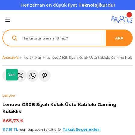
Her zaman en düşük fiyat
Teknolojikurdu!
Geri Dön
Geri Dön
Geri Dön
Geri Dön
Geri Dön
Geri Dön
Geri Dön
ı ve Ekipmanları
ve Çevre Birimleri
a Grubu
r
nu Aksesuarları
ARA
le
latmalar
ştürücü
su
rı
klar
Anasayfa
Kulaklıklar
Lenovo G30B Siyah Kulak Üstü Kablolu Gaming Kulak
 Ekipmanları
ofonları
lık
aptör
Yeni
nda
ları
lık
j Cihazı / Powerbank
Lenovo
ör
aklık
ları
Lenovo G30B Siyah Kulak Üstü Kablolu Gaming
Kulaklık
tör - Çoğaltıcı
kları
665,73 ₺
nda Gözü
117,61 TL
' den başlayan taksitlerle!!
Taksit Seçenekleri