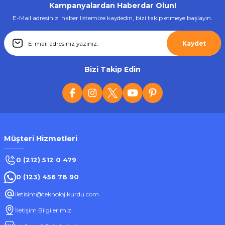
Kampanyalardan Haberdar Olun!
Stokta Yok
E-Mail adresinizi haber listemize kaydedin, bizi takip etmeye başlayın.
Tükendi
Kaydet
Lenovo
LENOVO LP40 Livepods Tws Bluetooth 5.0 Kablosuz Kulaklık
Bizi Takip Edin
870,57 ₺
Müşteri Hizmetleri
Stokta Yok
0 (212) 512 0 479
0 (123) 456 78 90
Tükendi
iletisim@teknolojikurdu.com
Lenovo
İletişim Bilgilerimiz
Lenovo LP80 PRO Bluetooth 5.3 Tws Kablosuz Kulaklık