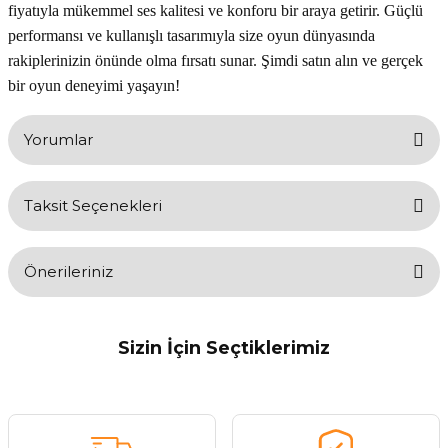
fiyatıyla mükemmel ses kalitesi ve konforu bir araya getirir. Güçlü
performansı ve kullanışlı tasarımıyla size oyun dünyasında
rakiplerinizin önünde olma fırsatı sunar. Şimdi satın alın ve gerçek
bir oyun deneyimi yaşayın!
Yorumlar
Taksit Seçenekleri
Bu ürüne ilk yorumu siz yapın!
Önerileriniz
Yorum Yaz
Bu ürünün fiyat bilgisi, resim, ürün açıklamalarında ve diğer
konularda yetersiz gördüğünüz noktaları öneri formunu kullanarak
Sizin İçin Seçtiklerimiz
tarafımıza iletebilirsiniz.
Görüş ve önerileriniz için teşekkür ederiz.
Tükendi
Lenovo
Lenovo Thinkplus LP1 Yeni Versiyon Kablosuz Bluetooth Kulaklık Siyah
Ürün resmi kalitesiz, bozuk veya görüntülenemiyor.