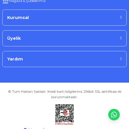
Mağaza & Şubelerimiz
716,94 ₺
Kurumsal
Üyelik
Stokta Yok
Yardım
Tükendi
Lenovo
Lenovo HF140 Mikrofonlu Kulak İçi Kulaklık
© Tüm Hakları Saklıdır. Kredi kartı bilgileriniz 256bit SSL sertifikası ile
korunmaktadır.
256,05 ₺