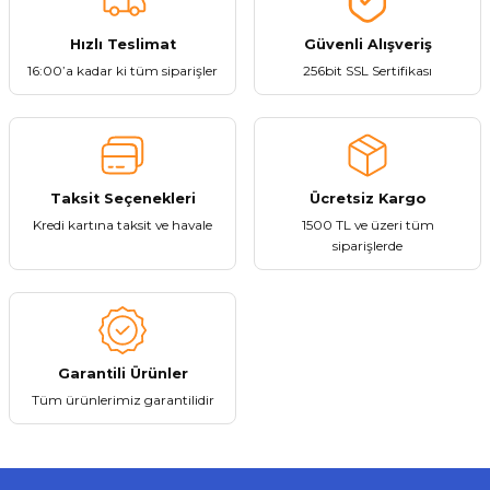
Ürün açıklamasında eksik bilgiler bulunuyor.
Ürün bilgilerinde hatalar bulunuyor.
Hızlı Teslimat
Güvenli Alışveriş
512,10 ₺
Ürün fiyatı diğer sitelerden daha pahalı.
16:00’a kadar ki tüm siparişler
256bit SSL Sertifikası
Bu ürüne benzer farklı alternatifler olmalı.
Stokta Yok
Taksit Seçenekleri
Ücretsiz Kargo
Kredi kartına taksit ve havale
1500 TL ve üzeri tüm
Gönder
siparişlerde
Tükendi
Lenovo
Lenovo LP5 Bluetooth 5.0 Kablosuz Kulaklık
Garantili Ürünler
870,57 ₺
Tüm ürünlerimiz garantilidir