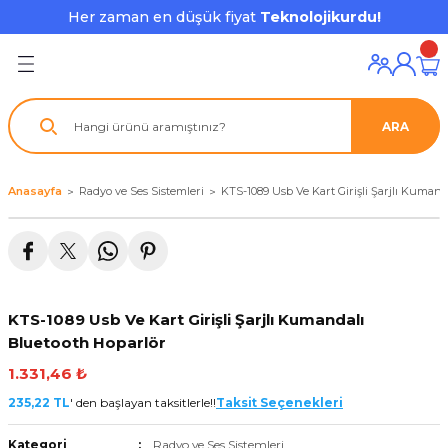
Her zaman en düşük fiyat
Teknolojikurdu!
Geri Dön
Geri Dön
Geri Dön
Geri Dön
Geri Dön
Geri Dön
Geri Dön
ı ve Ekipmanları
ve Çevre Birimleri
a Grubu
r
nu Aksesuarları
ARA
le
latmalar
ştürücü
su
rı
klar
Anasayfa
Radyo ve Ses Sistemleri
KTS-1089 Usb Ve Kart Girişli Şarjlı Kuman
 Ekipmanları
ofonları
lık
aptör
nda
ları
lık
j Cihazı / Powerbank
KTS-1089 Usb Ve Kart Girişli Şarjlı Kumandalı
ör
aklık
ları
Bluetooth Hoparlör
1.331,46 ₺
tör - Çoğaltıcı
kları
235,22 TL
' den başlayan taksitlerle!!
Taksit Seçenekleri
nda Gözü
Kategori
Radyo ve Ses Sistemleri