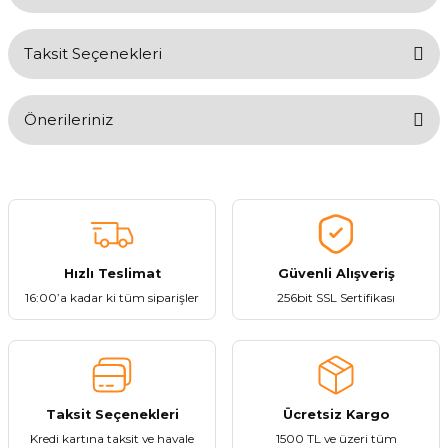
Taksit Seçenekleri
Bu ürüne ilk yorumu siz yapın!
Önerileriniz
Yorum Yaz
Bu ürünün fiyat bilgisi, resim, ürün açıklamalarında ve diğer
konularda yetersiz gördüğünüz noktaları öneri formunu kullanarak
tarafımıza iletebilirsiniz.
Görüş ve önerileriniz için teşekkür ederiz.
Hızlı Teslimat
Güvenli Alışveriş
Ürün resmi kalitesiz, bozuk veya görüntülenemiyor.
16:00’a kadar ki tüm siparişler
256bit SSL Sertifikası
Ürün açıklamasında eksik bilgiler bulunuyor.
Ürün bilgilerinde hatalar bulunuyor.
Ürün fiyatı diğer sitelerden daha pahalı.
Bu ürüne benzer farklı alternatifler olmalı.
Taksit Seçenekleri
Ücretsiz Kargo
Kredi kartına taksit ve havale
1500 TL ve üzeri tüm