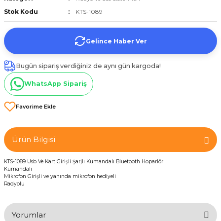
et
Stok Kodu
KTS-1089
Gelince Haber Ver
Bugün sipariş verdiğiniz de aynı gün kargoda!
WhatsApp Sipariş
törü
tucu
Ürün Bilgisi
Çevirici
KTS-1089 Usb Ve Kart Girişli Şarjlı Kumandalı Bluetooth Hoparlör
Kumandalı
Mikrofon Girişli ve yanında mikrofon hediyeli
Radyolu
Yorumlar