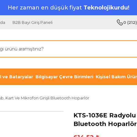
Her zaman en düşük fiyat
Teknolojikurdu!
zda
B2B Bayi Giriş Paneli
0 (212
il ve Bataryalar
Bilgisayar Çevre Birimleri
Kişisel Bakım Ürün
b, Kart Ve Mikrofon Girişli Bluetooth Hoparlör
KTS-1036E Radyolu Ş
Bluetooth Hoparlör