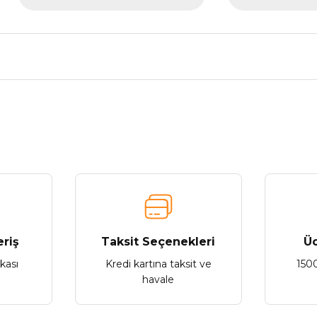
nularda yetersiz gördüğünüz noktaları öneri formunu kullanarak tarafımız
Bu ürüne ilk yorumu siz yapın!
Yorum Yaz
eriş
Taksit Seçenekleri
Üc
ikası
Kredi kartına taksit ve
150
havale