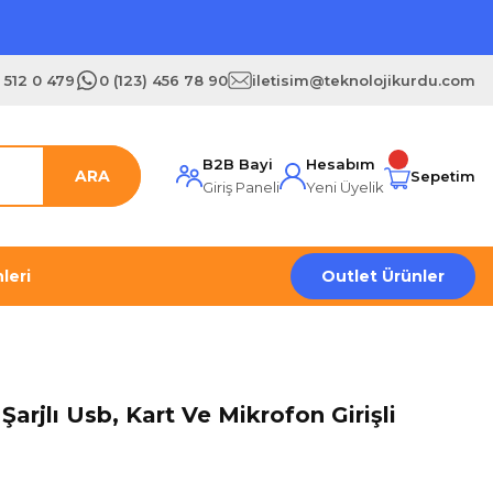
) 512 0 479
0 (123) 456 78 90
iletisim@teknolojikurdu.com
B2B Bayi
Hesabım
ARA
Sepetim
Giriş Paneli
Yeni Üyelik
leri
Outlet Ürünler
arjlı Usb, Kart Ve Mikrofon Girişli