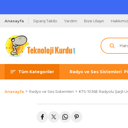
Anasayfa
Sipariş Takibi
Yardım
Bize Ulaşın
Hakkımı
Tüm Kategoriler
Radyo ve Ses Sistemleri
P
Anasayfa
Radyo ve Ses Sistemleri
KTS-1036E Radyolu Şarjlı Us