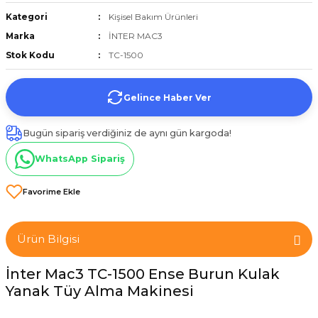
et
Kategori
Kişisel Bakım Ürünleri
Marka
İNTER MAC3
Stok Kodu
TC-1500
Gelince Haber Ver
törü
Bugün sipariş verdiğiniz de aynı gün kargoda!
tucu
WhatsApp Sipariş
Çevirici
Ürün Bilgisi
İnter Mac3 TC-1500 Ense Burun Kulak
Yanak Tüy Alma Makinesi