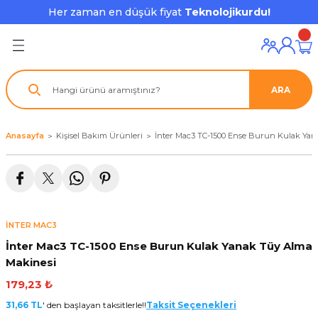
Her zaman en düşük fiyat
Teknolojikurdu!
Geri Dön
Geri Dön
Geri Dön
Geri Dön
Geri Dön
Geri Dön
Geri Dön
ı ve Ekipmanları
ve Çevre Birimleri
a Grubu
r
nu Aksesuarları
ARA
le
latmalar
ştürücü
su
rı
klar
Anasayfa
Kişisel Bakım Ürünleri
İnter Mac3 TC-1500 Ense Burun Kulak Yan
 Ekipmanları
ofonları
lık
aptör
nda
ları
lık
j Cihazı / Powerbank
İNTER MAC3
ör
aklık
ları
İnter Mac3 TC-1500 Ense Burun Kulak Yanak Tüy Alma
Makinesi
tör - Çoğaltıcı
kları
179,23 ₺
nda Gözü
31,66 TL
' den başlayan taksitlerle!!
Taksit Seçenekleri