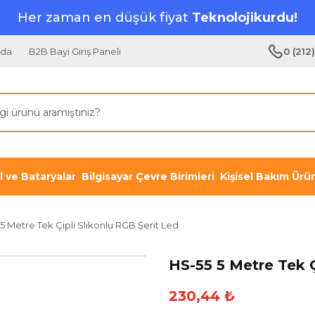
Her zaman en düşük fiyat
Teknolojikurdu!
zda
B2B Bayi Giriş Paneli
0 (212
il ve Bataryalar
Bilgisayar Çevre Birimleri
Kişisel Bakım Ürün
5 Metre Tek Çipli Slikonlu RGB Şerit Led
HS-55 5 Metre Tek Ç
230,44 ₺