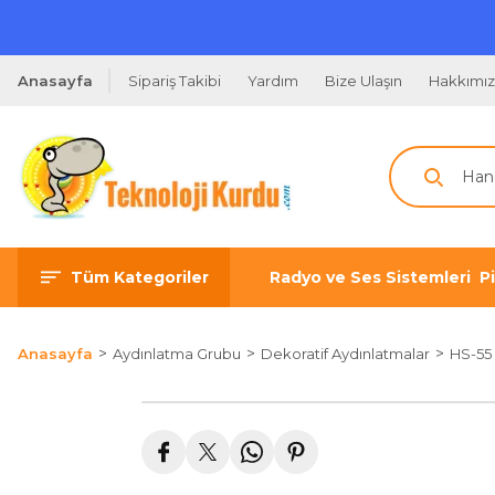
Anasayfa
Sipariş Takibi
Yardım
Bize Ulaşın
Hakkımı
Tüm Kategoriler
Radyo ve Ses Sistemleri
P
Anasayfa
Aydınlatma Grubu
Dekoratif Aydınlatmalar
HS-55 