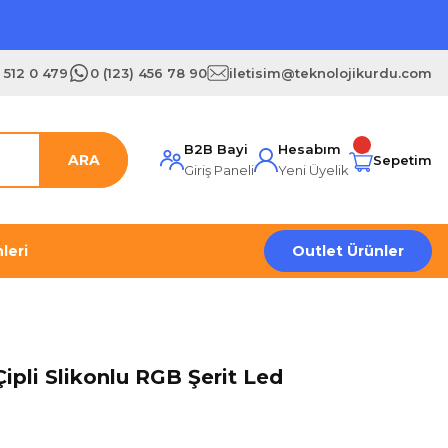
) 512 0 479
0 (123) 456 78 90
iletisim@teknolojikurdu.com
B2B Bayi
Hesabım
ARA
Sepetim
Giriş Paneli
Yeni Üyelik
leri
Outlet Ürünler
ipli Slikonlu RGB Şerit Led