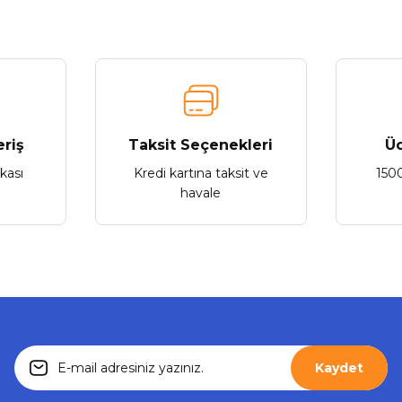
Yorum Yaz
eriş
Taksit Seçenekleri
Üc
ikası
Kredi kartına taksit ve
150
havale
Gönder
Kaydet