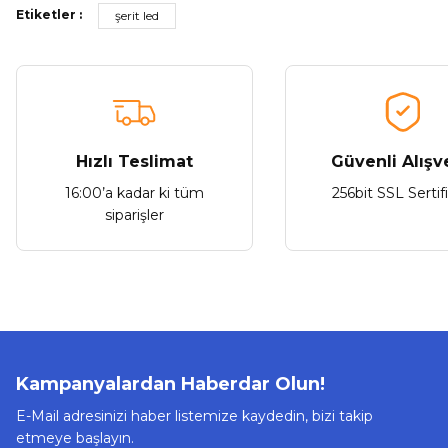
Etiketler :
Ürün resmi kalitesiz, bozuk veya görüntülenemiyor.
şerit led
Ürün açıklamasında eksik bilgiler bulunuyor.
Ürün bilgilerinde hatalar bulunuyor.
Ürün fiyatı diğer sitelerden daha pahalı.
Bu ürüne benzer farklı alternatifler olmalı.
Hızlı Teslimat
Güvenli Alışv
16:00’a kadar ki tüm
256bit SSL Sertif
siparişler
Kampanyalardan Haberdar Olun!
E-Mail adresinizi haber listemize kaydedin, bizi takip
etmeye başlayın.