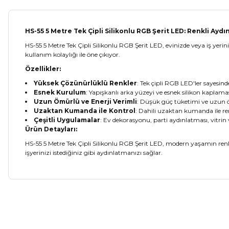
HS-55 5 Metre Tek Çipli Silikonlu RGB Şerit LED: Renkli Ayd
HS-55 5 Metre Tek Çipli Silikonlu RGB Şerit LED, evinizde veya iş yeri
kullanım kolaylığı ile öne çıkıyor.
Özellikler:
Yüksek Çözünürlüklü Renkler
: Tek çipli RGB LED'ler sayesind
Esnek Kurulum
: Yapışkanlı arka yüzeyi ve esnek silikon kaplama
Uzun Ömürlü ve Enerji Verimli
: Düşük güç tüketimi ve uzun
Uzaktan Kumanda ile Kontrol
: Dahili uzaktan kumanda ile renk
Çeşitli Uygulamalar
: Ev dekorasyonu, parti aydınlatması, vitrin 
Ürün Detayları:
HS-55 5 Metre Tek Çipli Silikonlu RGB Şerit LED, modern yaşamın renkl
işyerinizi istediğiniz gibi aydınlatmanızı sağlar.
Bu ürünün fiyat bilgisi, resim, ürün açıklamalarında ve diğer ko
Görüş ve önerileriniz için teşekkür ederiz.