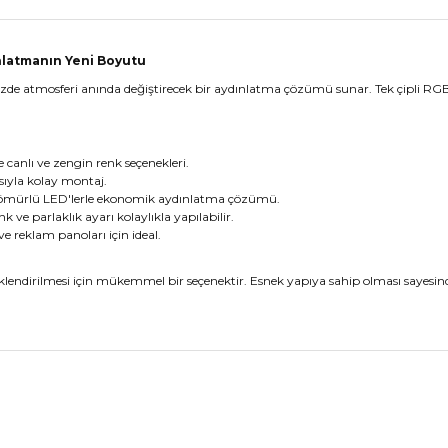
ınlatmanın Yeni Boyutu
nizde atmosferi anında değiştirecek bir aydınlatma çözümü sunar. Tek çipli RGB 
e canlı ve zengin renk seçenekleri.
sıyla kolay montaj.
 ömürlü LED'lerle ekonomik aydınlatma çözümü.
 ve parlaklık ayarı kolaylıkla yapılabilir.
ve reklam panoları için ideal.
endirilmesi için mükemmel bir seçenektir. Esnek yapıya sahip olması sayesinde
nularda yetersiz gördüğünüz noktaları öneri formunu kullanarak tarafımız
Bu ürüne ilk yorumu siz yapın!