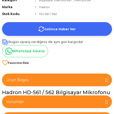
Kategori
Bilgisayar Mikrofonları
,
Mikrofonlar
et
Marka
Hadron
Stok Kodu
HD-561 / 562
Gelince Haber Ver
Bugün sipariş verdiğiniz de aynı gün kargoda!
törü
WhatsApp Sipariş
tucu
Ürün Bilgisi
Çevirici
Hadron HD-561 / 562 Bilgisayar Mikrofonu
Yorumlar