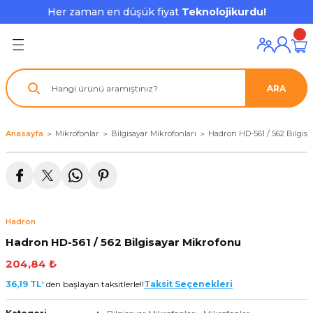
Her zaman en düşük fiyat
Teknolojikurdu!
Geri Dön
Geri Dön
Geri Dön
Geri Dön
Geri Dön
Geri Dön
Geri Dön
ı ve Ekipmanları
ve Çevre Birimleri
a Grubu
r
nu Aksesuarları
ARA
le
latmalar
ştürücü
su
rı
klar
Anasayfa
Mikrofonlar
Bilgisayar Mikrofonları
Hadron HD-561 / 562 Bilgis
 Ekipmanları
ofonları
lık
aptör
nda
ları
lık
j Cihazı / Powerbank
Hadron
ör
aklık
ları
Hadron HD-561 / 562 Bilgisayar Mikrofonu
tör - Çoğaltıcı
kları
204,84 ₺
36,19 TL
' den başlayan taksitlerle!!
Taksit Seçenekleri
nda Gözü