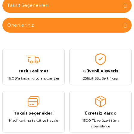
Taksit Seçenekleri
Bu ürüne ilk yorumu siz yapın!
Önerileriniz
Yorum Yaz
Bu ürünün fiyat bilgisi, resim, ürün açıklamalarında ve diğer
konularda yetersiz gördüğünüz noktaları öneri formunu kullanarak
tarafımıza iletebilirsiniz.
Görüş ve önerileriniz için teşekkür ederiz.
Hızlı Teslimat
Güvenli Alışveriş
Ürün resmi kalitesiz, bozuk veya görüntülenemiyor.
16:00’a kadar ki tüm siparişler
256bit SSL Sertifikası
Ürün açıklamasında eksik bilgiler bulunuyor.
Ürün bilgilerinde hatalar bulunuyor.
Ürün fiyatı diğer sitelerden daha pahalı.
Bu ürüne benzer farklı alternatifler olmalı.
Taksit Seçenekleri
Ücretsiz Kargo
Kredi kartına taksit ve havale
1500 TL ve üzeri tüm
siparişlerde