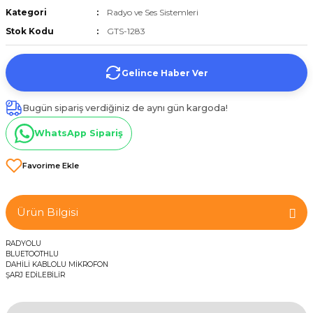
Kategori
Radyo ve Ses Sistemleri
et
Stok Kodu
GTS-1283
Gelince Haber Ver
Bugün sipariş verdiğiniz de aynı gün kargoda!
törü
WhatsApp Sipariş
tucu
Ürün Bilgisi
Çevirici
RADYOLU
BLUETOOTHLU
DAHİLİ KABLOLU MİKROFON
ŞARJ EDİLEBİLİR