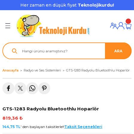
Her zaman en düşük fiyat
Teknolojikurdu!
Geri Dön
Geri Dön
Geri Dön
Geri Dön
Geri Dön
Geri Dön
Geri Dön
ı ve Ekipmanları
ve Çevre Birimleri
a Grubu
r
nu Aksesuarları
le
latmalar
ştürücü
ARA
su
rı
klar
 Ekipmanları
ofonları
lık
aptör
Anasayfa
Radyo ve Ses Sistemleri
GTS-1283 Radyolu Bluetoothlu Hoparlör
nda
ları
lık
j Cihazı / Powerbank
ör
aklık
ları
GTS-1283 Radyolu Bluetoothlu Hoparlör
tör - Çoğaltıcı
kları
819,36 ₺
nda Gözü
144,75 TL
' den başlayan taksitlerle!!
Taksit Seçenekleri