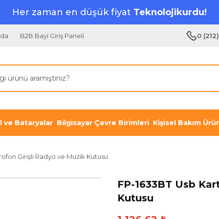
Her zaman en düşük fiyat
Teknolojikurdu!
zda
B2B Bayi Giriş Paneli
0 (212
il ve Bataryalar
Bilgisayar Çevre Birimleri
Kişisel Bakım Ürün
ofon Girişli Radyo ve Müzik Kutusu
FP-1633BT Usb Kart
Kutusu