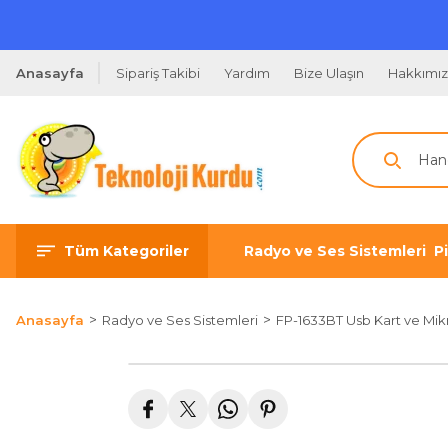
Anasayfa
Sipariş Takibi
Yardım
Bize Ulaşın
Hakkımı
Tüm Kategoriler
Radyo ve Ses Sistemleri
P
Anasayfa
Radyo ve Ses Sistemleri
FP-1633BT Usb Kart ve Mikr