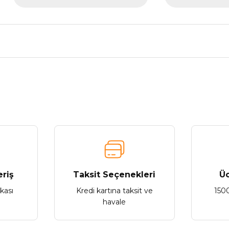
nularda yetersiz gördüğünüz noktaları öneri formunu kullanarak tarafımız
Bu ürüne ilk yorumu siz yapın!
Yorum Yaz
eriş
Taksit Seçenekleri
Üc
ikası
Kredi kartına taksit ve
150
havale