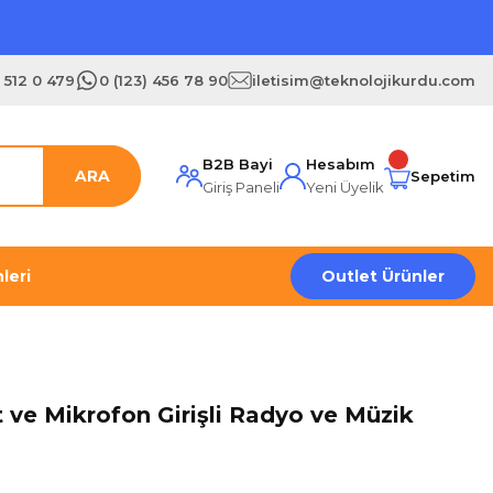
) 512 0 479
0 (123) 456 78 90
iletisim@teknolojikurdu.com
B2B Bayi
Hesabım
ARA
Sepetim
Giriş Paneli
Yeni Üyelik
leri
Outlet Ürünler
 ve Mikrofon Girişli Radyo ve Müzik