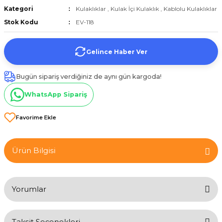
Kategori
Kulaklıklar
,
Kulak İçi Kulaklık
,
Kablolu Kulaklıklar
et
Stok Kodu
EV-118
Gelince Haber Ver
Bugün sipariş verdiğiniz de aynı gün kargoda!
törü
WhatsApp Sipariş
tucu
Ürün Bilgisi
Çevirici
Yorumlar
Taksit Seçenekleri