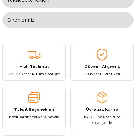
Bu ürüne ilk yorumu siz yapın!
Önerileriniz
Yorum Yaz
Bu ürünün fiyat bilgisi, resim, ürün açıklamalarında ve diğer
konularda yetersiz gördüğünüz noktaları öneri formunu kullanarak
tarafımıza iletebilirsiniz.
Görüş ve önerileriniz için teşekkür ederiz.
Hızlı Teslimat
Güvenli Alışveriş
Ürün resmi kalitesiz, bozuk veya görüntülenemiyor.
16:00’a kadar ki tüm siparişler
256bit SSL Sertifikası
Ürün açıklamasında eksik bilgiler bulunuyor.
Ürün bilgilerinde hatalar bulunuyor.
Ürün fiyatı diğer sitelerden daha pahalı.
Bu ürüne benzer farklı alternatifler olmalı.
Taksit Seçenekleri
Ücretsiz Kargo
Kredi kartına taksit ve havale
1500 TL ve üzeri tüm
siparişlerde