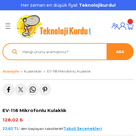
Her zaman en düşük fiyat
Teknolojikurdu!
Geri Dön
Geri Dön
Geri Dön
Geri Dön
Geri Dön
Geri Dön
Geri Dön
ı ve Ekipmanları
ve Çevre Birimleri
a Grubu
r
nu Aksesuarları
le
latmalar
ştürücü
ARA
su
rı
klar
 Ekipmanları
ofonları
lık
aptör
Anasayfa
Kulaklıklar
EV-118 Mikrofonlu Kulaklık
nda
ları
lık
j Cihazı / Powerbank
ör
aklık
ları
EV-118 Mikrofonlu Kulaklık
tör - Çoğaltıcı
kları
128,02 ₺
nda Gözü
22,62 TL
' den başlayan taksitlerle!!
Taksit Seçenekleri