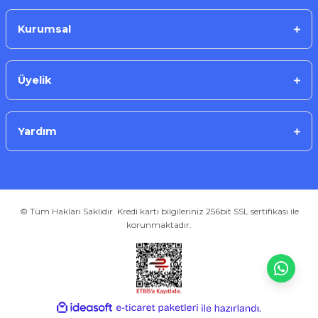
153,63 ₺
Kurumsal
Üyelik
Sepete Ekle
Yardım
Roxy
Roxy AG1 LR60 LR621 364 Alkalin Düğme Pil 1,5 Volt 10`lu paket
© Tüm Hakları Saklıdır. Kredi kartı bilgileriniz 256bit SSL sertifikası ile
korunmaktadır.
153,63 ₺
ideasoft
ile
e-
Sepete Ekle
hazırlandı.