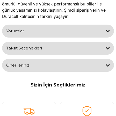
ömürlü, güvenli ve yüksek performanslı bu piller ile 
günlük yaşamınızı kolaylaştırın. Şimdi sipariş verin ve 
Duracell kalitesinin farkını yaşayın!
Yorumlar
Taksit Seçenekleri
Bu ürüne ilk yorumu siz yapın!
Önerileriniz
Yorum Yaz
Bu ürünün fiyat bilgisi, resim, ürün açıklamalarında ve diğer
konularda yetersiz gördüğünüz noktaları öneri formunu kullanarak
Sizin İçin Seçtiklerimiz
tarafımıza iletebilirsiniz.
Görüş ve önerileriniz için teşekkür ederiz.
Roxy
ROXY AA KALEM PİL 4 LÜ ÇİNKO – KARBON METAL KAPLAMA
Ürün resmi kalitesiz, bozuk veya görüntülenemiyor.
Ürün açıklamasında eksik bilgiler bulunuyor.