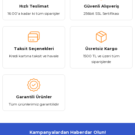
Ürün bilgilerinde hatalar bulunuyor.
Hızlı Teslimat
Güvenli Alışveriş
153,63 ₺
Ürün fiyatı diğer sitelerden daha pahalı.
16:00’a kadar ki tüm siparişler
256bit SSL Sertifikası
Bu ürüne benzer farklı alternatifler olmalı.
Sepete Ekle
Taksit Seçenekleri
Ücretsiz Kargo
Kredi kartına taksit ve havale
1500 TL ve üzeri tüm
Gönder
siparişlerde
Roxy
Yeni
ROXY AA ALKALİN KALEM PİL 4 LÜ
Garantili Ürünler
256,05 ₺
Tüm ürünlerimiz garantilidir
Kampanyalardan Haberdar Olun!
Sepete Ekle