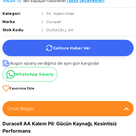
106,00 TL
' den başlayan taksitlerle!!
Taksit Seçenekleri
et
Kategori
Pil
,
Kalem Piller
Marka
Duracell
Stok Kodu
DURACELL AA
Gelince Haber Ver
törü
Bugün sipariş verdiğiniz de aynı gün kargoda!
tucu
WhatsApp Sipariş
Çevirici
Ürün Bilgisi
Duracell AA Kalem Pil: Gücün Kaynağı, Kesintisiz 
Performans