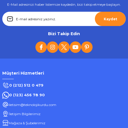
E-Mail adresinizi haber listemize kaydedin, bizi takip etmeye başlayın.
Kaydet
Roxy
ROXY AAA İNCE KALEM PİL ÇİNKO KARBON 2 Lİ PVC KAPLAMA
Bizi Takip Edin
102,42 ₺
Müşteri Hizmetleri
Sepete Ekle
0 (212) 512 0 479
0 (123) 456 78 90
iletisim@teknolojikurdu.com
Roxy
Yeni
İletişim Bilgilerimiz
ROXY 27A 12V Alkalin Pil 5`li Paket
Mağaza & Şubelerimiz