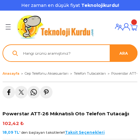
Her zaman en düşük fiyat
Teknolojikurdu!
Geri Dön
Geri Dön
Geri Dön
Geri Dön
Geri Dön
Geri Dön
Geri Dön
ı ve Ekipmanları
ve Çevre Birimleri
a Grubu
r
nu Aksesuarları
le
latmalar
ştürücü
ARA
su
rı
klar
 Ekipmanları
ofonları
lık
aptör
Anasayfa
Cep Telefonu Aksesuarları
Telefon Tutacakları
Powerstar ATT-26
nda
ları
lık
j Cihazı / Powerbank
ör
aklık
ları
Powerstar ATT-26 Mıknatıslı Oto Telefon Tutacağı
tör - Çoğaltıcı
kları
102,42 ₺
nda Gözü
18,09 TL
' den başlayan taksitlerle!!
Taksit Seçenekleri