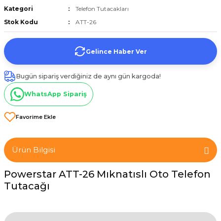
Kategori
Telefon Tutacakları
et
Stok Kodu
ATT-26
Gelince Haber Ver
Bugün sipariş verdiğiniz de aynı gün kargoda!
törü
WhatsApp Sipariş
tucu
Ürün Bilgisi
Çevirici
Powerstar ATT-26 Mıknatıslı Oto Telefon
Tutacağı