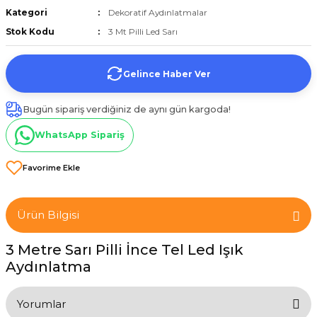
Kategori
Dekoratif Aydınlatmalar
et
Stok Kodu
3 Mt Pilli Led Sarı
Gelince Haber Ver
Bugün sipariş verdiğiniz de aynı gün kargoda!
törü
WhatsApp Sipariş
tucu
Ürün Bilgisi
Çevirici
3 Metre Sarı Pilli İnce Tel Led Işık
Aydınlatma
Yorumlar