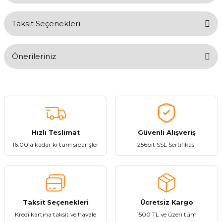
Taksit Seçenekleri
Bu ürüne ilk yorumu siz yapın!
Önerileriniz
Yorum Yaz
Bu ürünün fiyat bilgisi, resim, ürün açıklamalarında ve diğer
konularda yetersiz gördüğünüz noktaları öneri formunu kullanarak
tarafımıza iletebilirsiniz.
Görüş ve önerileriniz için teşekkür ederiz.
Hızlı Teslimat
Güvenli Alışveriş
Ürün resmi kalitesiz, bozuk veya görüntülenemiyor.
16:00’a kadar ki tüm siparişler
256bit SSL Sertifikası
Ürün açıklamasında eksik bilgiler bulunuyor.
Ürün bilgilerinde hatalar bulunuyor.
Ürün fiyatı diğer sitelerden daha pahalı.
Bu ürüne benzer farklı alternatifler olmalı.
Taksit Seçenekleri
Ücretsiz Kargo
Kredi kartına taksit ve havale
1500 TL ve üzeri tüm